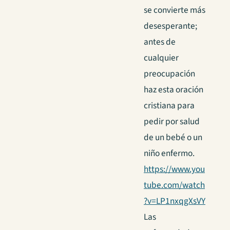
se convierte más
desesperante;
antes de
cualquier
preocupación
haz esta oración
cristiana para
pedir por salud
de un bebé o un
niño enfermo.
https://www.you
tube.com/watch
?v=LP1nxqgXsVY
Las