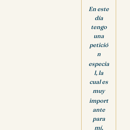
En este
día
tengo
una
petició
n
especia
l, la
cual es
muy
import
ante
para
mí,