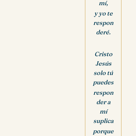
mí,
y yo te
respon
deré.
Cristo
Jesús
solo tú
puedes
respon
der a
mí
suplica
porque