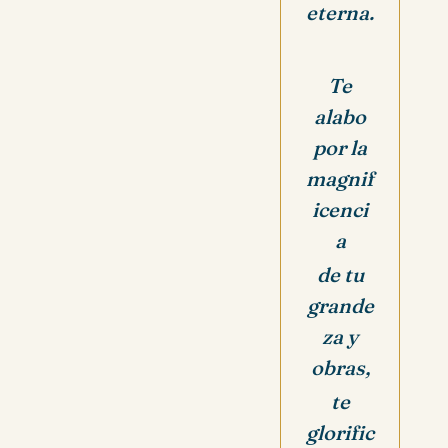
eterna.
Te
alabo
por la
magnif
icenci
a
de tu
grande
za y
obras,
te
glorific