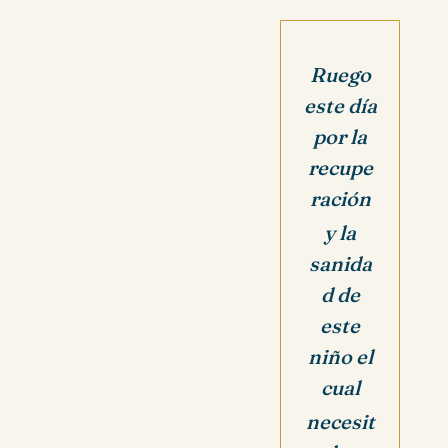
Ruego
este día
por la
recupe
ración
y la
sanida
d de
este
niño el
cual
necesit