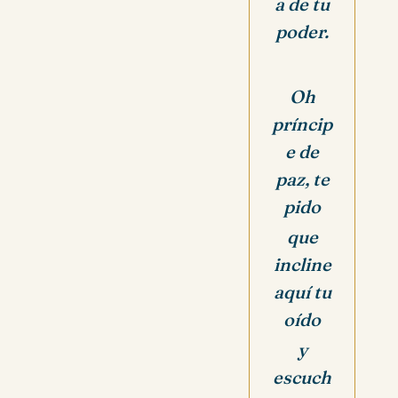
a de tu
poder.
Oh
príncip
e de
paz, te
pido
que
incline
aquí tu
oído
y
escuch