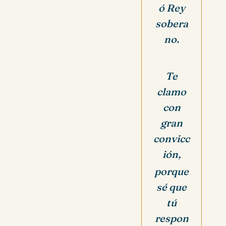
ó Rey
sobera
no.
Te
clamo
con
gran
convicc
ión,
porque
sé que
tú
respon