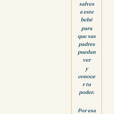
salves
a este
bebé
para
que sus
padres
puedan
ver
y
conoce
r tu
poder.
Por esa