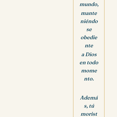
mundo,
mante
niéndo
se
obedie
nte
a Dios
en todo
mome
nto.
Ademá
s, tú
morist