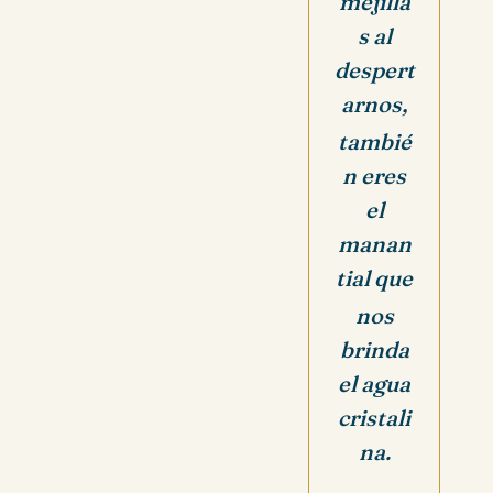
mejilla
s al
despert
arnos,
tambié
n eres
el
manan
tial que
nos
brinda
el agua
cristali
na.