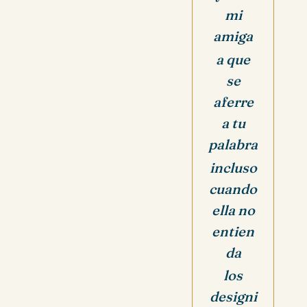
mi
amiga
a que
se
aferre
a tu
palabra
incluso
cuando
ella no
entien
da
los
designi