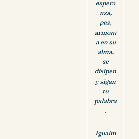
espera
nza,
paz,
armoní
a en su
alma,
se
disipen
y sigan
tu
palabra
.
Igualm