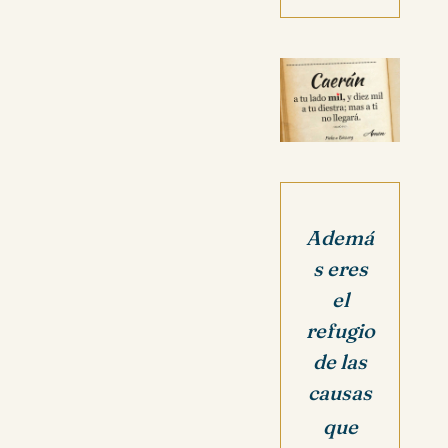
Ademá
s eres
el
refugio
de las
causas
que