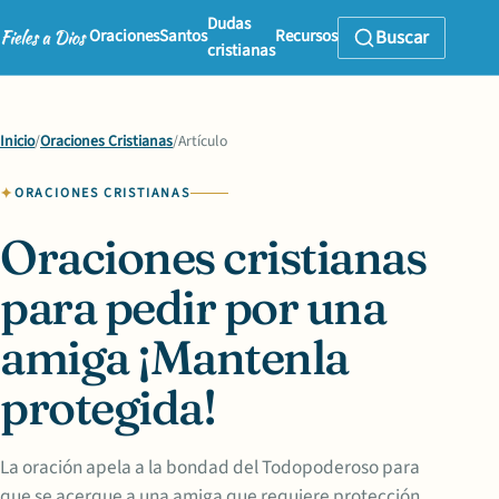
Dudas
Oraciones
Santos
Recursos
Buscar
cristianas
Inicio
/
Oraciones Cristianas
/
Artículo
ORACIONES CRISTIANAS
Oraciones cristianas
para pedir por una
amiga ¡Mantenla
protegida!
La oración apela a la bondad del Todopoderoso para
que se acerque a una amiga que requiere protección