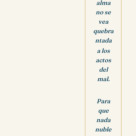
alma
no se
vea
quebra
ntada
a los
actos
del
mal.
Para
que
nada
nuble