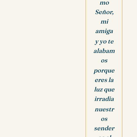
mo
Señor,
mi
amiga
y yo te
alabam
os
porque
eres la
luz que
irradia
nuestr
os
sender