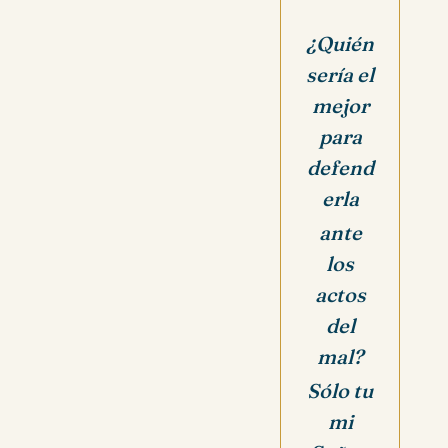
¿Quién
sería el
mejor
para
defend
erla
ante
los
actos
del
mal?
Sólo tu
mi