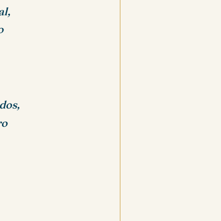
al,
o
idos,
ro