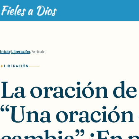
Inicio
/
Liberación
/
Artículo
LIBERACIÓN
La oración de
“Una oración 
cambia” ¡En 