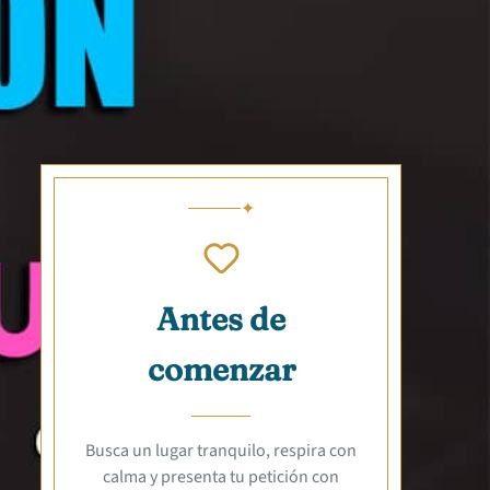
Antes de
comenzar
Busca un lugar tranquilo, respira con
calma y presenta tu petición con