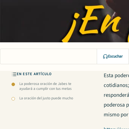
Escuchar
EN ESTE ARTÍCULO
Esta poder
La poderosa oración de Jabes te
cotidianos
ayudará a cumplir con tus metas
responder
La oración del justo puede mucho
poderosa pl
mismo por 