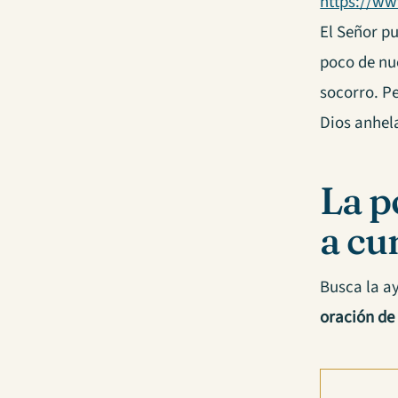
https://w
El Señor p
poco de nue
socorro. P
Dios anhel
La p
a cu
Busca la ay
oración de