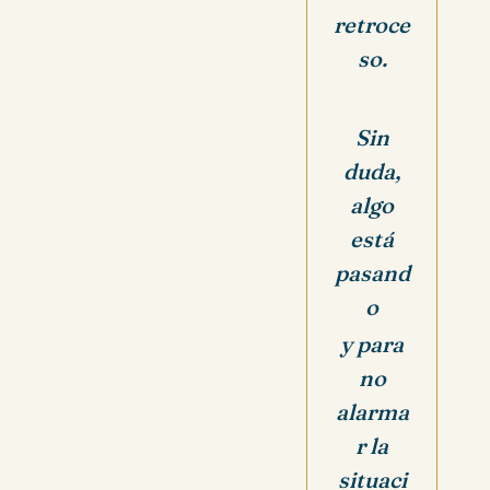
retroce
so.
Sin
duda,
algo
está
pasand
o
y para
no
alarma
r la
situaci