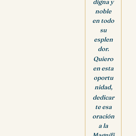
digna y
noble
en todo
su
esplen
dor.
Quiero
en esta
oportu
nidad,
dedicar
te esa
oración
a la
Magnífi