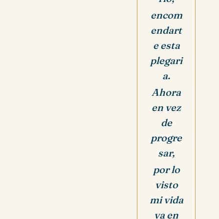
encom
endart
e esta
plegari
a.
Ahora
en vez
de
progre
sar,
por lo
visto
mi vida
va en