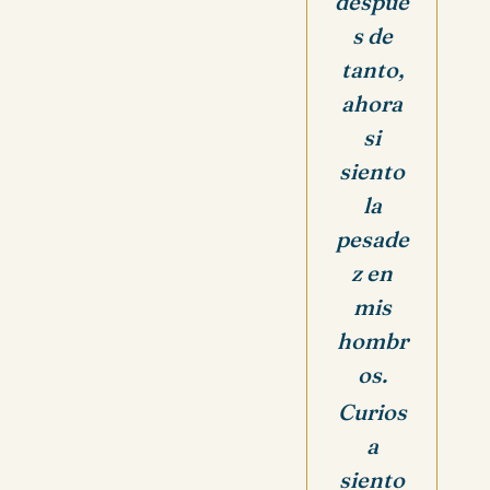
despué
s de
tanto,
ahora
si
siento
la
pesade
z en
mis
hombr
os.
Curios
a
siento