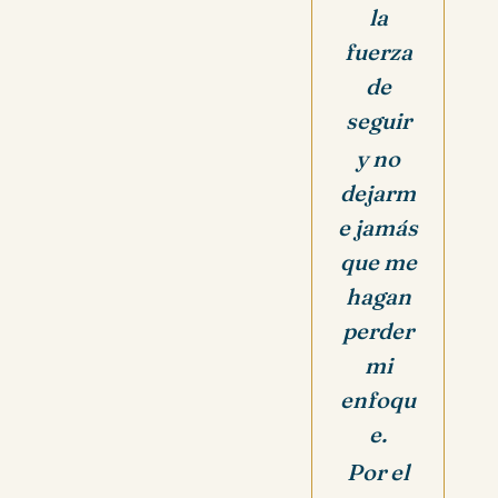
la
fuerza
de
seguir
y no
dejarm
e jamás
que me
hagan
perder
mi
enfoqu
e.
Por el