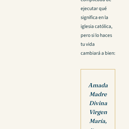
ejecutar qué
significa en la
iglesia católica,
pero si lo haces
tu vida
cambiará a bien:
Amada
Madre
Divina
Virgen
María,