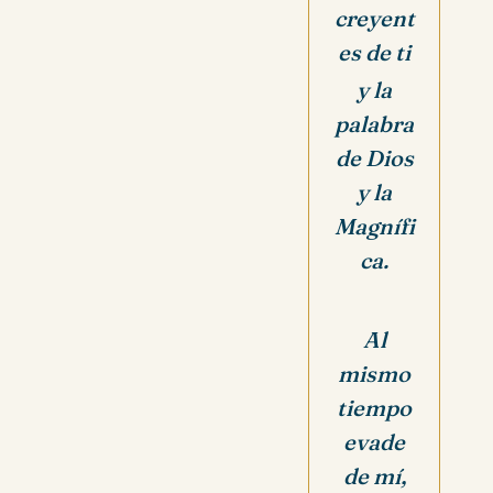
creyent
es de ti
y la
palabra
de Dios
y la
Magnífi
ca.
Al
mismo
tiempo
evade
de mí,