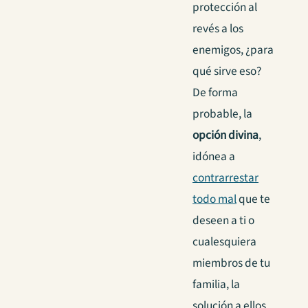
protección al
revés a los
enemigos, ¿para
qué sirve eso?
De forma
probable, la
opción divina
,
idónea a
contrarrestar
todo mal
que te
deseen a ti o
cualesquiera
miembros de tu
familia, la
solución a ellos