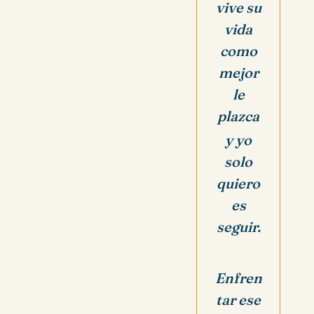
vive su
vida
como
mejor
le
plazca
y yo
solo
quiero
es
seguir.
Enfren
tar ese