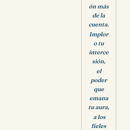
ón más
de la
cuenta.
Implor
o tu
interce
sión,
el
poder
que
emana
tu aura,
a los
fieles