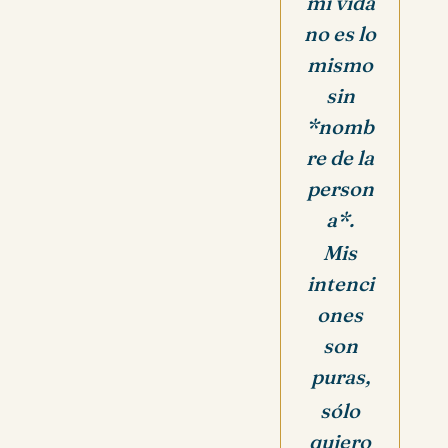
mi vida
no es lo
mismo
sin
*nomb
re de la
person
a*.
Mis
intenci
ones
son
puras,
sólo
quiero