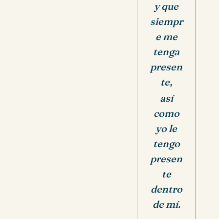
y que
siempr
e me
tenga
presen
te,
así
como
yo le
tengo
presen
te
dentro
de mí.