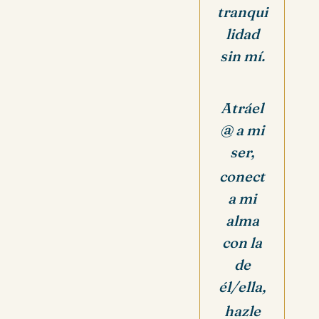
tranqui
lidad
sin mí.
Atráel
@ a mi
ser,
conect
a mi
alma
con la
de
él/ella,
hazle