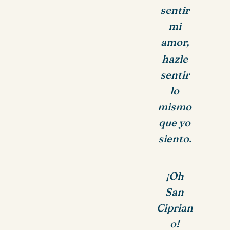
sentir
mi
amor,
hazle
sentir
lo
mismo
que yo
siento.
¡Oh
San
Ciprian
o!