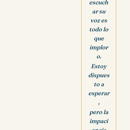
escuch
ar su
voz es
todo lo
que
implor
o.
Estoy
dispues
to a
esperar
,
pero la
impaci
encia