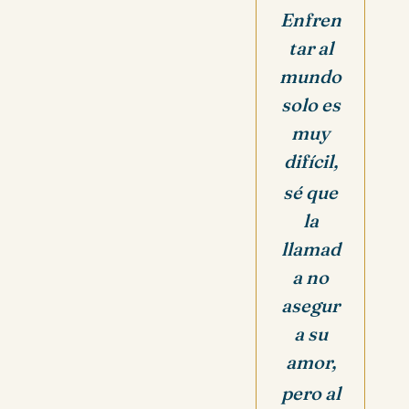
Enfren
tar al
mundo
solo es
muy
difícil,
sé que
la
llamad
a no
asegur
a su
amor,
pero al