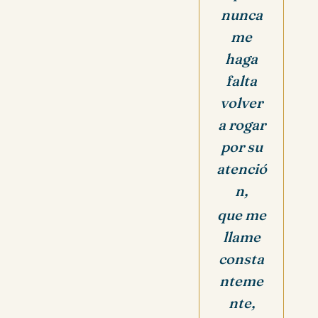
nunca
me
haga
falta
volver
a rogar
por su
atenció
n,
que me
llame
consta
nteme
nte,