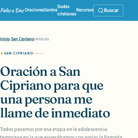
Dudas
Oraciones
Santos
Recursos
Buscar
cristianas
Inicio
/
San Cipriano
/
Artículo
SAN CIPRIANO
Oración a San
Cipriano para que
una persona me
llame de inmediato
Todos pasamos por esa etapa en la adolescencia
temprana en la que esperábamos con ansias la llamada