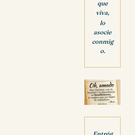
que
viva,
lo
asocie
conmig
o.
Entrég