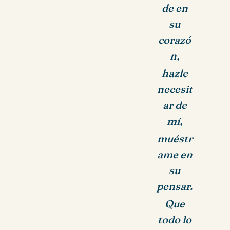
de en
su
corazó
n,
hazle
necesit
ar de
mí,
muéstr
ame en
su
pensar.
Que
todo lo