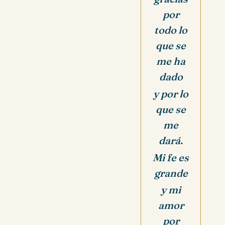
por
todo lo
que se
me ha
dado
y por lo
que se
me
dará.
Mi fe es
grande
y mi
amor
por