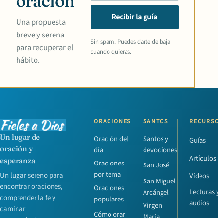
oración
Recibir la guía
Una propuesta
breve y serena
Sin spam. Puedes darte de baja
para recuperar el
cuando quieras.
hábito.
ORACIONES
SANTOS
RECURS
Un lugar de
Oración del
Santos y
Guías
oración y
día
devociones
Artículos
esperanza
Oraciones
San José
por tema
Un lugar sereno para
Vídeos
San Miguel
encontrar oraciones,
Oraciones
Lecturas 
Arcángel
comprender la fe y
populares
audios
Virgen
caminar
Cómo orar
María