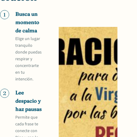
Busca un
1
momento
de calma
Elige un lugar
tranquilo
donde puedas
respirar y
concentrarte
en tu
intención.
Lee
2
despacio y
haz pausas
Permite que
cada frase te
conecte con