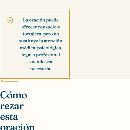
La oración puede
ofrecer consuelo y
fortaleza, pero no
sustituye la atención
médica, psicológica,
legal o profesional
cuando sea
necesaria.
Cómo
rezar
esta
oración