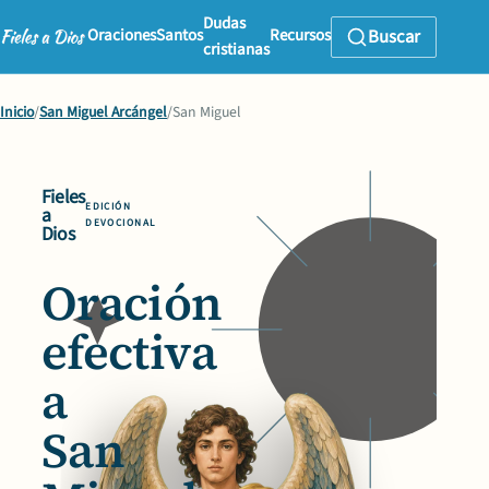
Dudas
Oraciones
Santos
Recursos
Buscar
cristianas
Inicio
/
San Miguel Arcángel
/
San Miguel
Fieles
EDICIÓN
a
DEVOCIONAL
Dios
Oración
efectiva
a
San