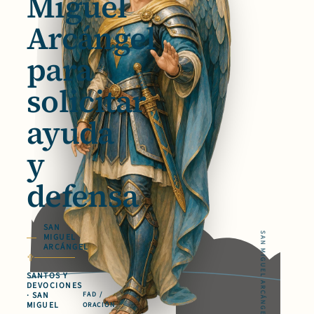
Miguel
Arcángel
para
solicitar
ayuda
y
defensa
SAN
SAN MIGUEL ARCÁNGEL
MIGUEL
ARCÁNGEL
SANTOS Y
DEVOCIONES
· SAN
FAD /
MIGUEL
ORACIÓN