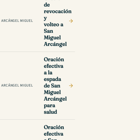
de
revocación
y
ARCÁNGEL MIGUEL
volteo a
San
Miguel
Arcángel
Oración
efectiva
a la
espada
de San
ARCÁNGEL MIGUEL
Miguel
Arcángel
para
salud
Oración
efectiva