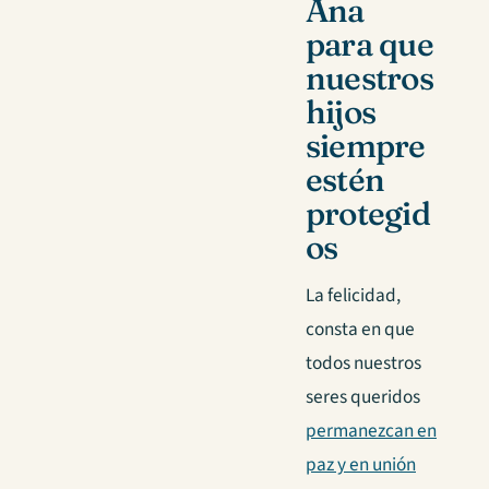
Ana
para que
nuestros
hijos
siempre
estén
protegid
os
La felicidad,
consta en que
todos nuestros
seres queridos
permanezcan en
paz y en unión