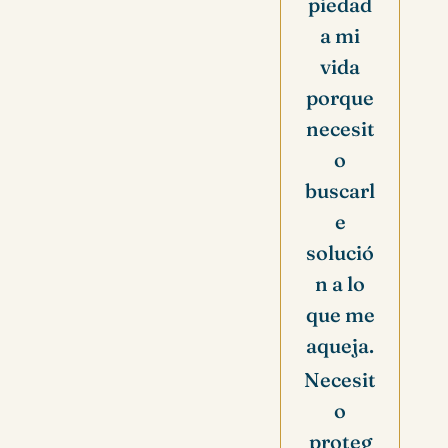
piedad
a mi
vida
porque
necesit
o
buscarl
e
solució
n a lo
que me
aqueja.
Necesit
o
proteg