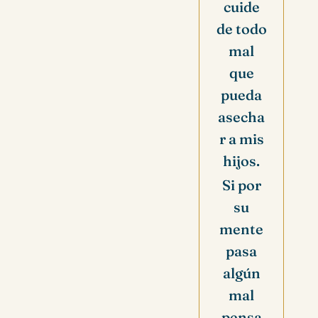
cuide
de todo
mal
que
pueda
asecha
r a mis
hijos.
Si por
su
mente
pasa
algún
mal
pensa