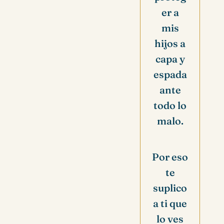
er a
mis
hijos a
capa y
espada
ante
todo lo
malo.
Por eso
te
suplico
a ti que
lo ves