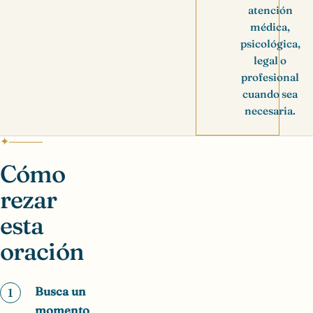
atención
médica,
psicológica,
legal o
profesional
cuando sea
necesaria.
Cómo
rezar
esta
oración
Busca un
1
momento