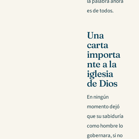
la palabra ahora
es de todos.
Una
carta
importa
nte a la
iglesia
de Dios
En ningún
momento dejó
que su sabiduría
como hombre lo
gobernara, si no