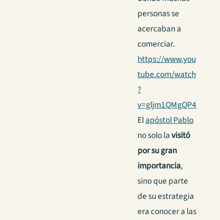
personas se
acercaban a
comerciar.
https://www.you
tube.com/watch
?
v=gljm1QMgQP4
El
apóstol Pablo
no solo la
visitó
por su gran
importancia
,
sino que parte
de su estrategia
era conocer a las