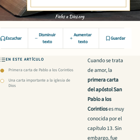
Disminuir
Aumentar
Escuchar
Guardar
texto
texto
EN ESTE ARTÍCULO
Cuando se trata
de amor, la
Primera carta de Pablo a los Corintios
primera carta
Una carta importante a la iglesia de
Dios
del apóstol San
Pablo a los
Corintios
es muy
conocida por el
capítulo 13. Sin
embargo, fue