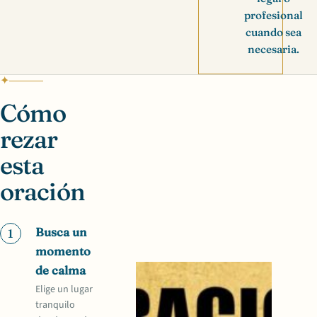
profesional
cuando sea
necesaria.
Cómo
rezar
esta
oración
Busca un
1
momento
de calma
Elige un lugar
tranquilo