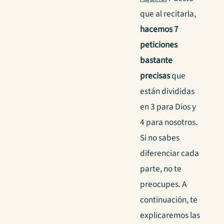
que al recitarla,
hacemos 7
peticiones
bastante
precisas
que
están divididas
en 3 para Dios y
4 para nosotros.
Si no sabes
diferenciar cada
parte, no te
preocupes. A
continuación, te
explicaremos las