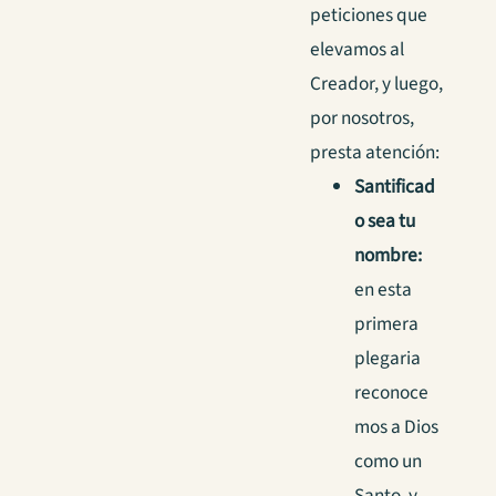
peticiones que
elevamos al
Creador, y luego,
por nosotros,
presta atención:
Santificad
o sea tu
nombre:
en esta
primera
plegaria
reconoce
mos a Dios
como un
Santo, y