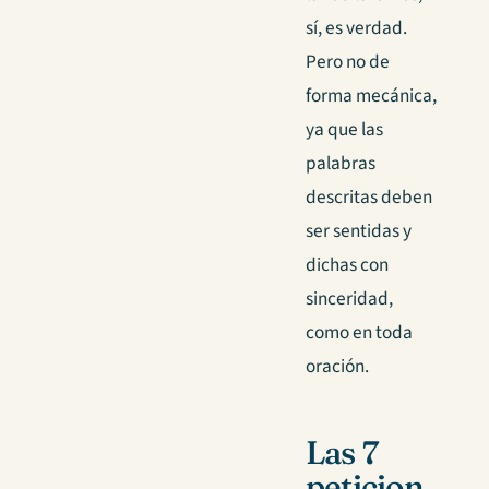
sí, es verdad.
Pero no de
forma mecánica,
ya que las
palabras
descritas deben
ser sentidas y
dichas con
sinceridad,
como en toda
oración.
Las 7
peticion