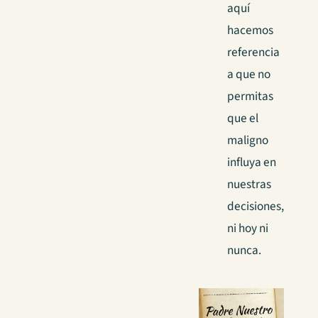
aquí
hacemos
referencia
a que no
permitas
que el
maligno
influya en
nuestras
decisiones,
ni hoy ni
nunca.