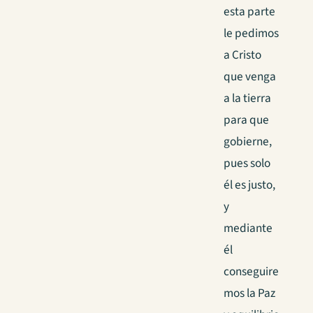
esta parte
le pedimos
a Cristo
que venga
a la tierra
para que
gobierne,
pues solo
él es justo,
y
mediante
él
conseguire
mos la Paz