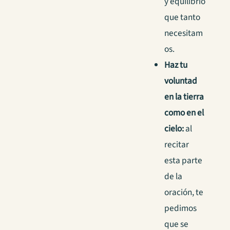
y equilibrio
que tanto
necesitam
os.
Haz tu
voluntad
en la tierra
como en el
cielo:
al
recitar
esta parte
de la
oración, te
pedimos
que se