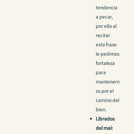
tendencia
a pecar,
por ello al
recitar
esta frase
le pedimos
fortaleza
para
mantenern
os por el
camino del
bien.
Librados
del mal: