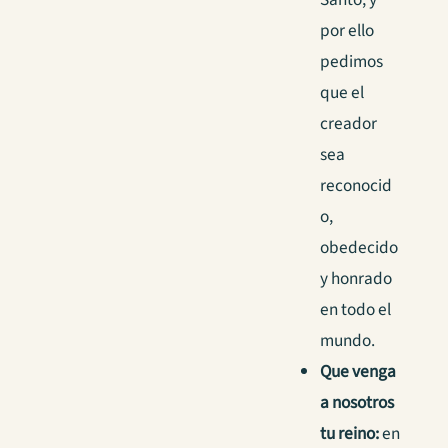
por ello
pedimos
que el
creador
sea
reconocid
o,
obedecido
y honrado
en todo el
mundo.
Que venga
a nosotros
tu reino:
en