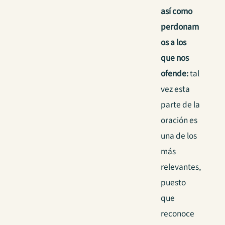
así como
perdonam
os a los
que nos
ofende:
tal
vez esta
parte de la
oración es
una de los
más
relevantes,
puesto
que
reconoce