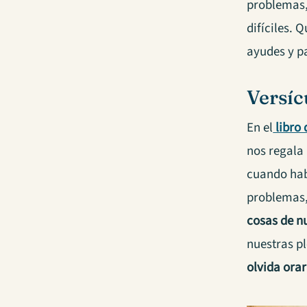
problemas,
difíciles. 
ayudes y p
Versíc
En el
libro 
nos regala
cuando habl
problemas, 
cosas de nu
nuestras pl
olvida orar