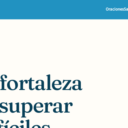
Oraciones
Sa
fortaleza
 superar
íciles