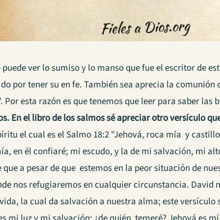
puede ver lo sumiso y lo manso que fue el escritor de este 
ado por tener su en fe. También sea aprecia la comunión 
". Por esta razón es que tenemos que leer para saber las
os.
En el libro de los salmos sé apreciar otro versículo q
íritu el cual es el Salmo 18:2 "Jehová, roca mía y castillo
ía, en él confiaré; mi escudo, y la de mi salvación, mi al
 que a pesar de que estemos en la peor situación de nues
nde nos refugiaremos en cualquier circunstancia. David n
vida, la cual da salvación a nuestra alma; este versículo
es mi luz y mi salvación; ¿de quién temeré? Jehová es mi