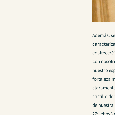
Además, se 
caracteriz
enalteceré
con nosotr
nuestro esp
fortaleza m
claramente
castillo do
de nuestra 
27:Jehová 