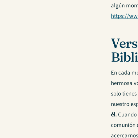
algún mome
https://w
Vers
Bibl
En cada mom
hermosa voz
solo tienes
nuestro esp
él.
Cuando l
comunión d
acercarnos