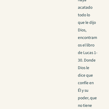
acatado
todo lo
que le dijo
Dios,
encontram
os el libro
de Lucas 1-
30. Donde
Dios le
dice que
confíe en
Él y su
poder, que
no tiene