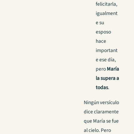
felicitarla,
igualment
e su
esposo
hace
important
e ese día,
pero
María
la supera a
todas
.
Ningún versículo
dice claramente
que María se fue
al cielo. Pero