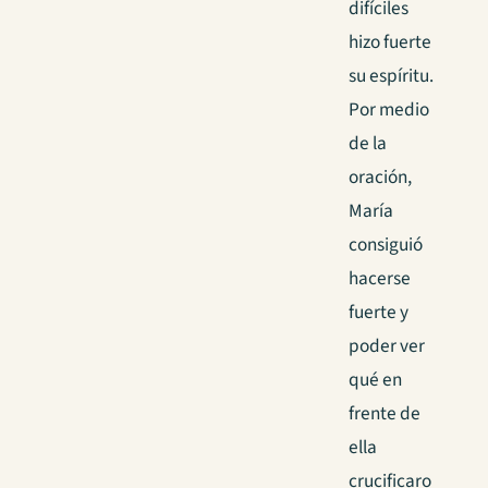
difíciles
hizo fuerte
su espíritu.
Por medio
de la
oración,
María
consiguió
hacerse
fuerte y
poder ver
qué en
frente de
ella
crucificaro