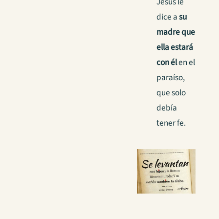
Jesús le
dice a
su
madre que
ella estará
con él
en el
paraíso,
que solo
debía
tener fe.