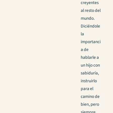
creyentes
al resto del
mundo.
Diciéndole
la
importanci
a de
hablarle a
un hijo con
sabiduría,
instruirlo
para el
camino de
bien, pero
siempre