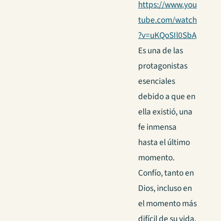
https://www.you
tube.com/watch
?v=uKQoSIl0SbA
Es una de las
protagonistas
esenciales
debido a que en
ella existió, una
fe inmensa
hasta el último
momento.
Confío, tanto en
Dios, incluso en
el momento más
difícil de su vida.