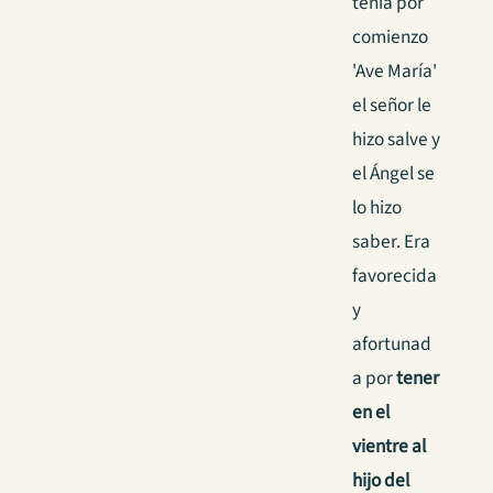
tenía por
comienzo
'Ave María'
el señor le
hizo salve y
el Ángel se
lo hizo
saber. Era
favorecida
y
afortunad
a por
tener
en el
vientre al
hijo del