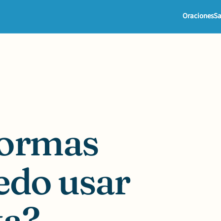
Oraciones
Sa
formas
edo usar
ta?