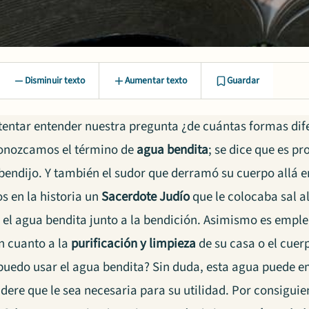
Disminuir texto
Aumentar texto
Guardar
ntentar entender nuestra pregunta ¿de cuántas formas dif
onozcamos el término de
agua bendita
; se dice que es p
bendijo. Y también el sudor que derramó su cuerpo allá en
 en la historia un
Sacerdote Judío
que le colocaba sal a
a el agua bendita junto a la bendición. Asimismo es empl
n cuanto a la
purificación y limpieza
de su casa o el cuer
 puedo usar el agua bendita? Sin duda, esta agua puede 
dere que le sea necesaria para su utilidad. Por consigui