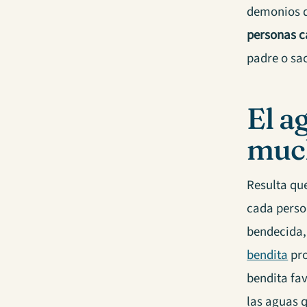
demonios de
personas c
padre o sa
El a
muc
Resulta que
cada perso
bendecida,
bendita
pro
bendita fa
las aguas 