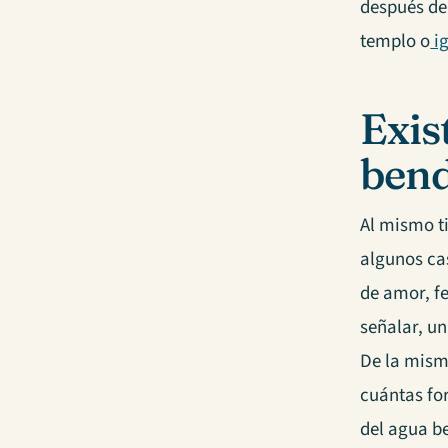
después d
templo o
ig
Exis
bend
Al mismo ti
algunos ca
de amor, f
señalar, u
De la mism
cuántas for
del agua b