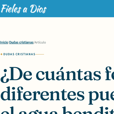
Inicio
/
Dudas cristianas
/
Artículo
DUDAS CRISTIANAS
¿De cuántas 
diferentes pu
el agua bendi