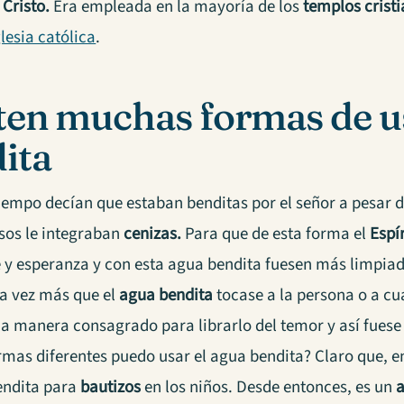
e
Cristo.
Era empleada en la mayoría de los
templos crist
lesia católica
.
ten muchas formas de us
ita
empo decían que estaban benditas por el señor a pesar de
sos le integraban
cenizas.
Para que de esta forma el
Espí
e y esperanza y con esta agua bendita fuesen más limpia
na vez más que el
agua bendita
tocase a la persona o a cua
a manera consagrado para librarlo del temor y así fuese
mas diferentes puedo usar el agua bendita? Claro que, en
endita para
bautizos
en los niños. Desde entonces, es un
a