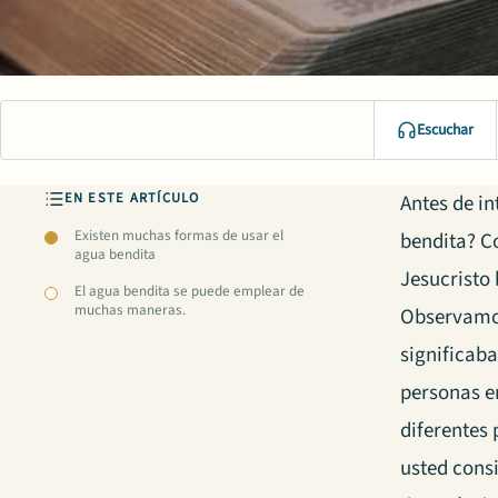
Escuchar
EN ESTE ARTÍCULO
Antes de i
Existen muchas formas de usar el
bendita? C
agua bendita
Jesucristo 
El agua bendita se puede emplear de
muchas maneras.
Observamos
significab
personas e
diferentes
usted consi