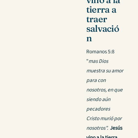
tierra a
traer
salvació
n
Romanos 5:8
"
mas Dios
muestra su amor
para con
nosotros, en que
siendo aún
pecadores
Cristo murió por
nosotros".
Jesús
vino a la tierra
,