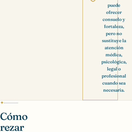
puede
ofrecer
consuelo y
fortaleza,
pero no
sustituye la
atención
médica,
psicológica,
legal o
profesional
cuando sea
necesaria.
Cómo
rezar