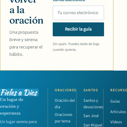
a la
oración
Recibir la guía
Una propuesta
breve y serena
Sin spam. Puedes darte de baja
para recuperar el
cuando quieras.
hábito.
ORACIONES
SANTOS
RECURS
Un lugar de
Oración del
Santos y
Guías
oración y
día
devociones
Artículos
esperanza
Oraciones
San José
por tema
Un lugar sereno para
Vídeos
San Miguel