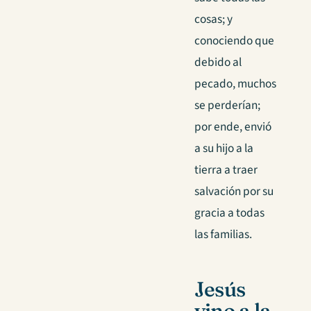
cosas; y
conociendo que
debido al
pecado, muchos
se perderían;
por ende, envió
a su hijo a la
tierra a traer
salvación por su
gracia a todas
las familias.
Jesús
vino a la