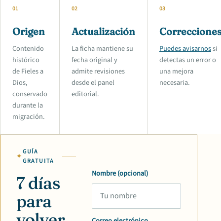
01
02
03
Origen
Actualización
Correccione
Contenido
La ficha mantiene su
Puedes avisarnos
si
histórico
fecha original y
detectas un error o
de Fieles a
admite revisiones
una mejora
Dios,
desde el panel
necesaria.
conservado
editorial.
durante la
migración.
GUÍA
GRATUITA
Nombre (opcional)
7 días
para
volver
Correo electrónico