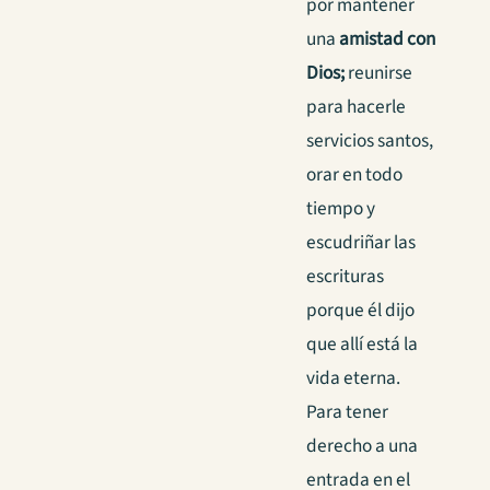
por mantener
una
amistad con
Dios;
reunirse
para hacerle
servicios santos,
orar en todo
tiempo y
escudriñar las
escrituras
porque él dijo
que allí está la
vida eterna.
Para tener
derecho a una
entrada en el