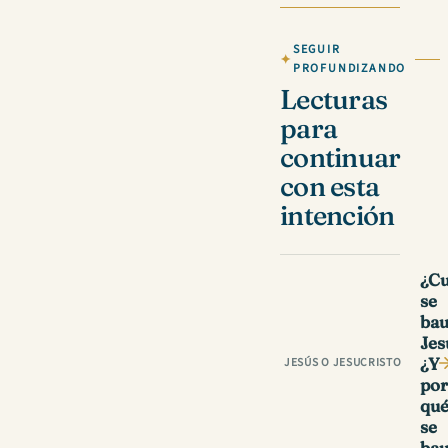
SEGUIR
PROFUNDIZANDO
Lecturas
para
continuar
con esta
intención
¿C
se
bau
Jes
¿Y
JESÚS O JESUCRISTO
por
qu
se
bau