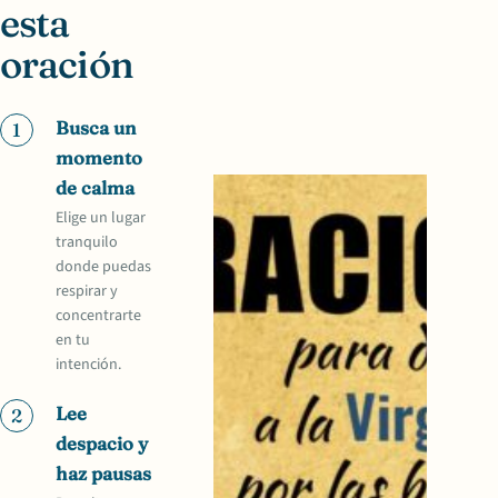
esta
oración
Busca un
1
momento
de calma
Elige un lugar
tranquilo
donde puedas
respirar y
concentrarte
en tu
intención.
Lee
2
despacio y
haz pausas