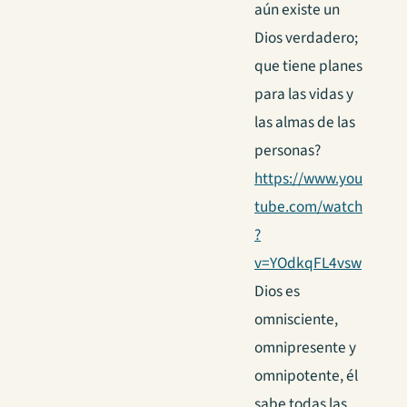
aún existe un
Dios verdadero;
que tiene planes
para las vidas y
las almas de las
personas?
https://www.you
tube.com/watch
?
v=YOdkqFL4vsw
Dios es
omnisciente,
omnipresente y
omnipotente, él
sabe todas las