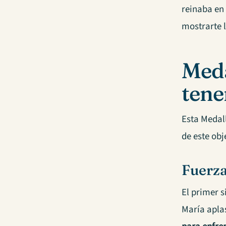
reinaba en 
mostrarte 
Meda
tene
Esta Medall
de este obj
Fuerza
El primer s
María apla