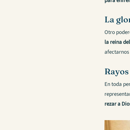
para enfren
La glo
Otro podero
la reina del
afectarnos 
Rayos
En toda pe
representa
rezar a Di