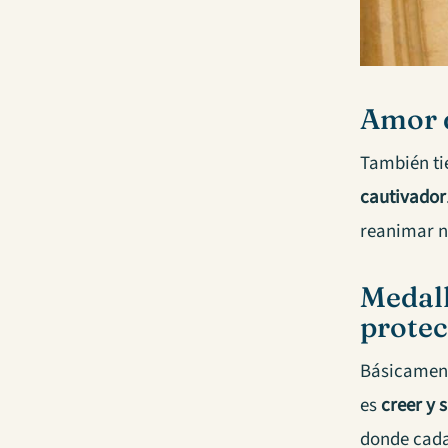
Amor 
También ti
cautivador
reanimar nu
Medall
prote
Básicamente
es
creer y
donde cada