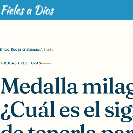
Inicio
/
Dudas cristianas
/
Artículo
DUDAS CRISTIANAS
Medalla mila
¿Cuál es el si
de tenerla pa