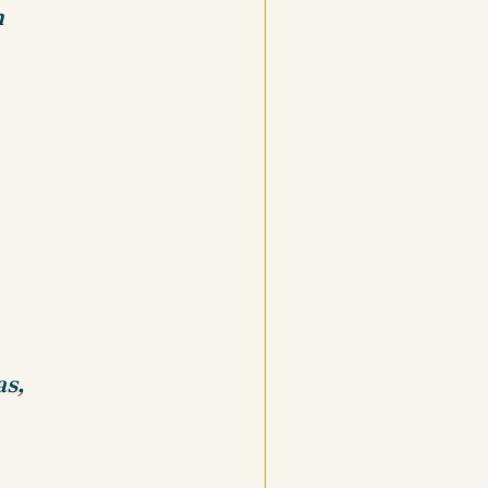
n
as,