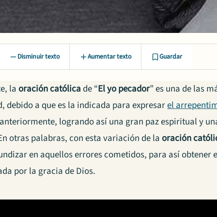
Disminuir texto
Aumentar texto
Guardar
e, la
oración católica
de “
El yo pecador
” es una de las 
d, debido a que es la indicada para expresar
el arrepenti
anteriormente, logrando así una gran paz espiritual y una
En otras palabras, con esta variación de la
oración catól
undizar en aquellos errores cometidos, para así obtener 
ada por la gracia de
Dios
.