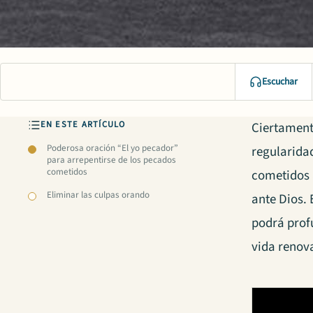
Escuchar
EN ESTE ARTÍCULO
Ciertament
Poderosa oración “El yo pecador”
regularida
para arrepentirse de los pecados
cometidos
cometidos 
Eliminar las culpas orando
ante
Dios
.
podrá prof
vida renov