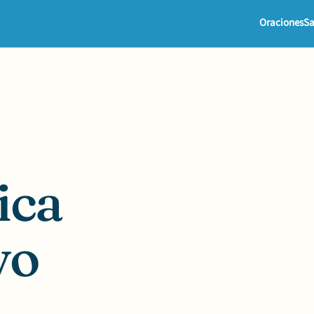
Oraciones
Sa
ica
yo