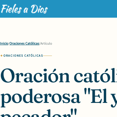
Inicio
/
Oraciones Católicas
/
Artículo
ORACIONES CATÓLICAS
Oración catól
poderosa "El 
pecador"