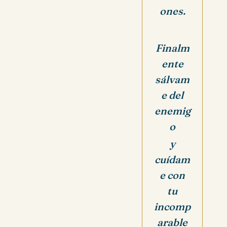
ones.
Finalm
ente
sálvam
e del
enemig
o
y
cuídam
e con
tu
incomp
arable