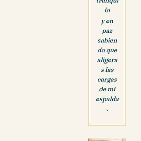
tranqui
lo
y en
paz
sabien
do que
aligera
s las
cargas
de mi
espalda
.