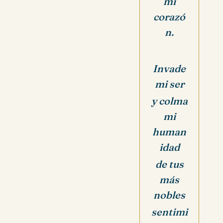
mi
corazó
n.
Invade
mi ser
y colma
mi
human
idad
de tus
más
nobles
sentimi