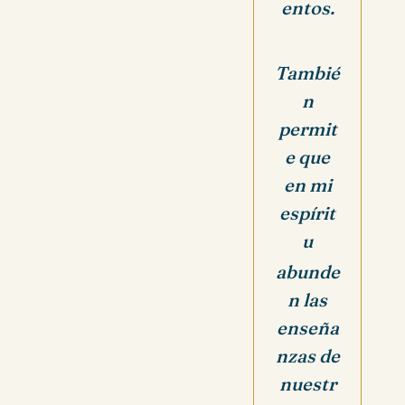
entos.
Tambié
n
permit
e que
en mi
espírit
u
abunde
n las
enseña
nzas de
nuestr