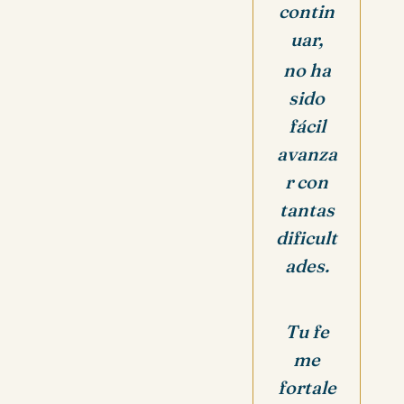
contin
uar,
no ha
sido
fácil
avanza
r con
tantas
dificult
ades.
Tu fe
me
fortale