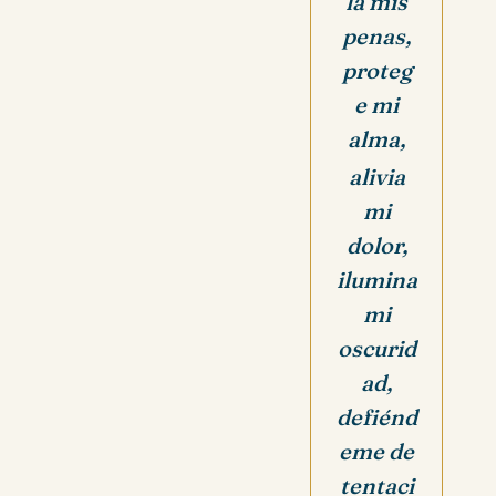
la mis
penas,
proteg
e mi
alma,
alivia
mi
dolor,
ilumina
mi
oscurid
ad,
defiénd
eme de
tentaci