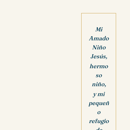
Mi
Amado
Niño
Jesús,
hermo
so
niño,
y mi
pequeñ
o
refugio
de