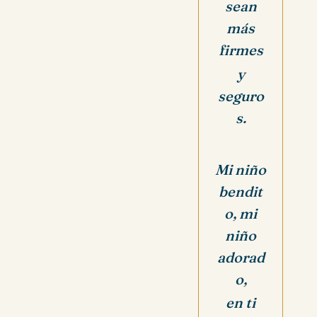
sean
más
firmes
y
seguro
s.
Mi niño
bendit
o, mi
niño
adorad
o,
en ti