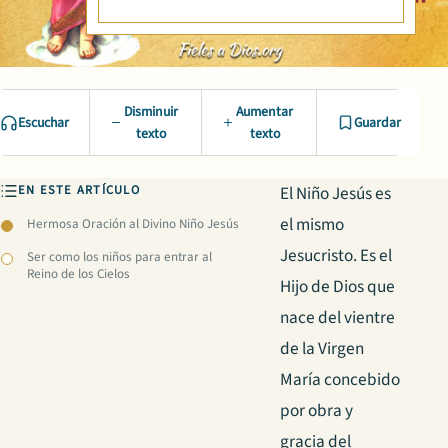
Disminuir
Aumentar
Escuchar
Guardar
texto
texto
EN ESTE ARTÍCULO
El Niño Jesús es
el mismo
Hermosa Oración al Divino Niño Jesús
Jesucristo. Es el
Ser como los niños para entrar al
Reino de los Cielos
Hijo de Dios que
nace del vientre
de la Virgen
María concebido
por obra y
gracia del