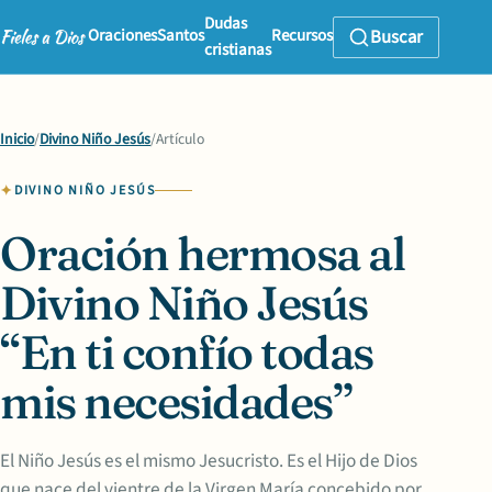
Dudas
Oraciones
Santos
Recursos
Buscar
cristianas
Inicio
/
Divino Niño Jesús
/
Artículo
DIVINO NIÑO JESÚS
Oración hermosa al
Divino Niño Jesús
“En ti confío todas
mis necesidades”
El Niño Jesús es el mismo Jesucristo. Es el Hijo de Dios
que nace del vientre de la Virgen María concebido por