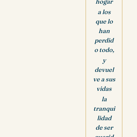
hogar
a los
que lo
han
perdid
o todo,
y
devuel
ve a sus
vidas
la
tranqui
lidad
de ser
querid