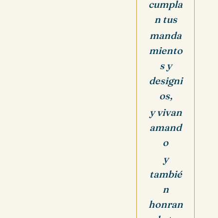
cumpla
n tus
manda
miento
s y
designi
os,
y vivan
amand
o
y
tambié
n
honran