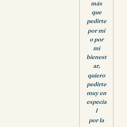
más
que
pedirte
por mi
o por
mi
bienest
ar,
quiero
pedirte
muy en
especia
l
por la