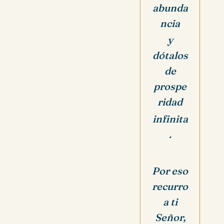
abunda
ncia
y
dótalos
de
prospe
ridad
infinita
.
Por eso
recurro
a ti
Señor,