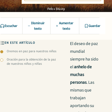
Disminuir
Aumentar
Escuchar
Guardar
texto
texto
EN ESTE ARTÍCULO
El deseo de paz
mundial
Oremos en paz para nuestros niños
siempre ha sido
Oración para la obtención de la paz
de nuestros niños y niñas
el
anhelo de
muchas
personas
. Las
mismas que
trabajan
aportando su