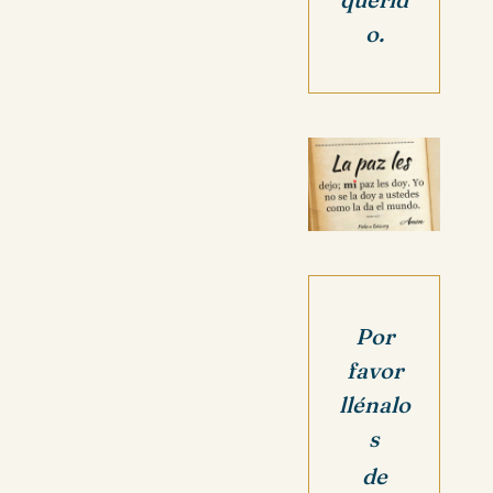
o.
Por
favor
llénalo
s
de