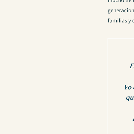
mucho tiem
generacion
familias y 
E
Yo 
qu