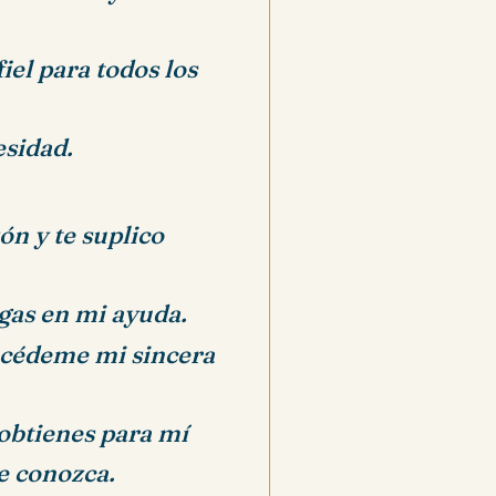
iel para todos los
esidad.
ón y te suplico
ngas en mi ayuda.
ncédeme mi sincera
 obtienes para mí
e conozca.