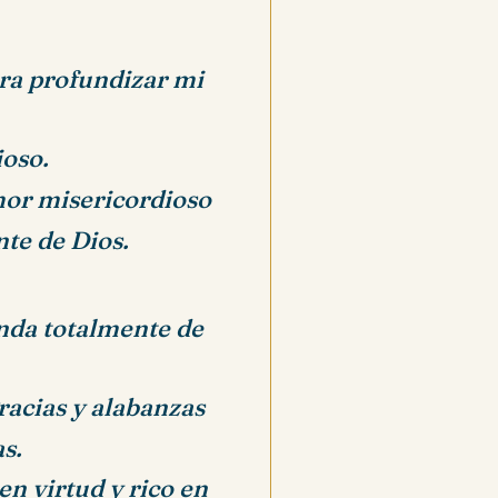
ra profundizar mi
ioso.
mor misericordioso
te de Dios.
nda totalmente de
racias y alabanzas
s.
en virtud y rico en