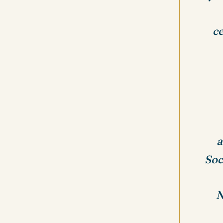
ce
a
Soc
N