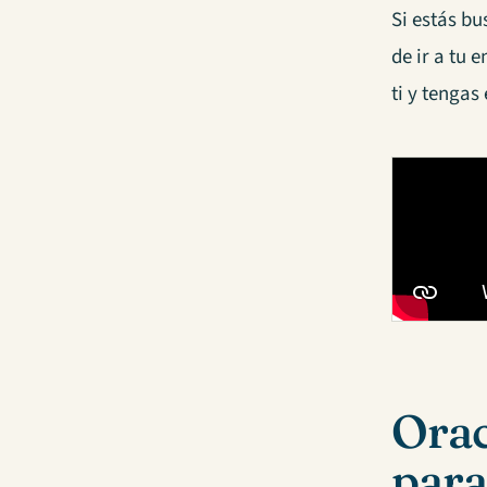
Si estás b
de ir a tu 
ti y tenga
Orac
para