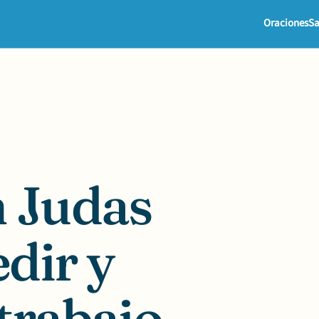
Oraciones
Sa
n Judas
dir y
trabajo