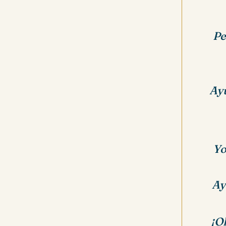
Pe
Ayú
Yo
Ay
¡O