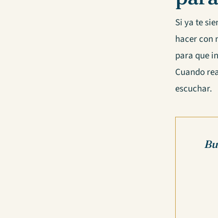
Si ya te s
hacer con 
para que i
Cuando real
escuchar.
Bu