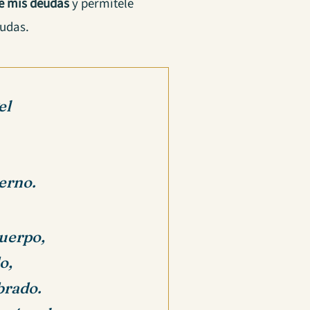
de mis deudas
y permítele
eudas.
el
terno.
cuerpo,
o,
brado.