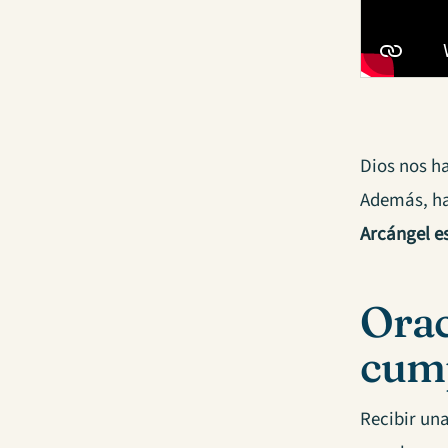
Dios nos h
Además, ha
Arcángel e
Orac
cump
Recibir una