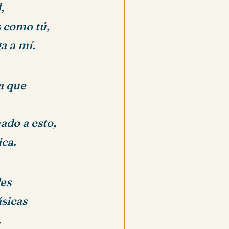
,
s como tú,
a a mí.
a que
ado a esto,
ca.
des
ásicas
.