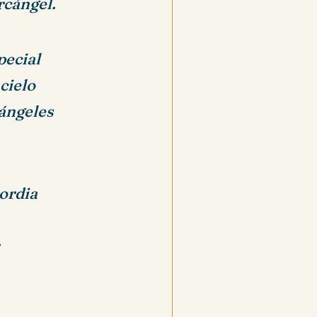
rcángel.
pecial
 cielo
 ángeles
ordia