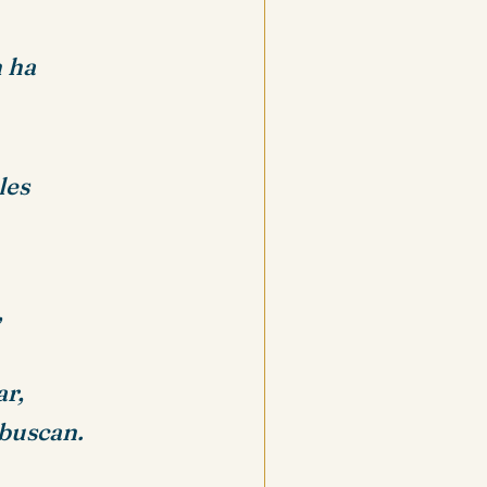
n ha
les
,
ar,
buscan.