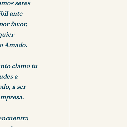
omos seres
bil ante
por favor,
quier
sto Amado.
nto clamo tu
udes a
do, a ser
 empresa.
 encuentra