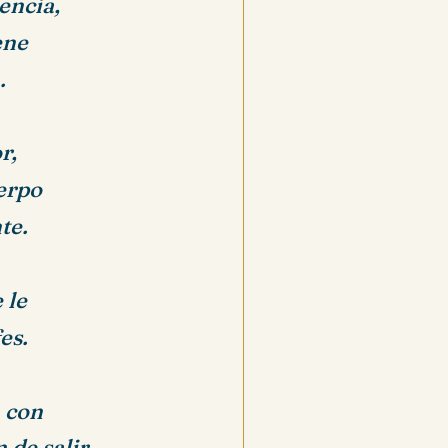
encia,
ene
a.
r,
erpo
nte.
 le
fes.
n con
 de salir