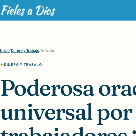
Inicio
/
Dinero y Trabajo
/
Artículo
DINERO Y TRABAJO
Poderosa ora
universal por 
trabajadores 