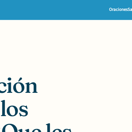
Oraciones
Sa
ción
los
¡Que les