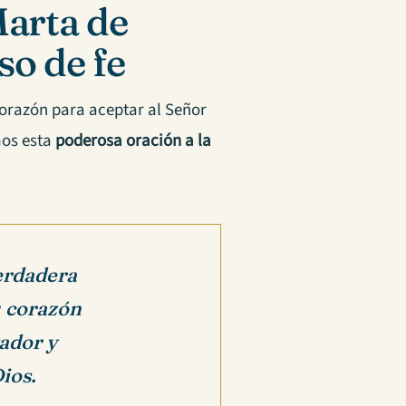
Marta de
so de fe
corazón para aceptar al Señor
mos esta
poderosa oración a la
verdadera
u corazón
vador y
Dios.