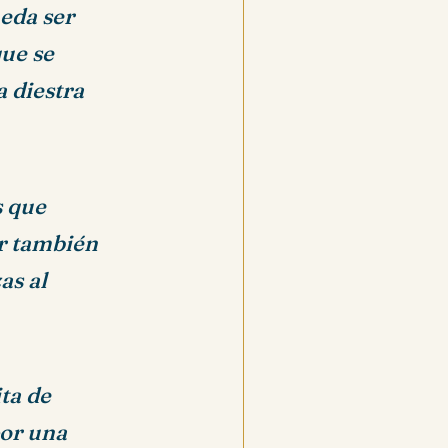
ueda ser
que se
a diestra
s que
ar también
as al
ita de
por una