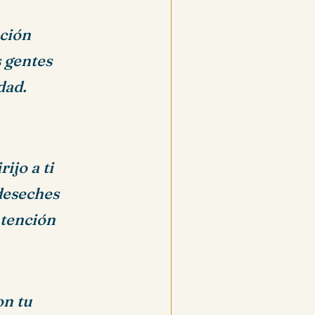
nción
s gentes
dad.
ijo a ti
 deseches
atención
on tu