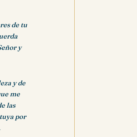
eres de tu
cuerda
Señor y
leza y de
 que me
de las
 tuya por
.