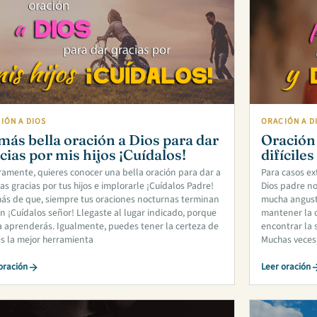
IÓN A DIOS
ORACIÓN A D
más bella oración a Dios para dar
Oración 
cias por mis hijos ¡Cuídalos!
difícile
amente, quieres conocer una bella oración para dar a
Para casos ex
las gracias por tus hijos e implorarle ¡Cuídalos Padre!
Dios padre no
s de que, siempre tus oraciones nocturnas terminan
mucha angusti
n ¡Cuídalos señor! Llegaste al lugar indicado, porque
mantener la c
a aprenderás. Igualmente, puedes tener la certeza de
encontrar la s
s la mejor herramienta
Muchas veces,
oración
Leer oración