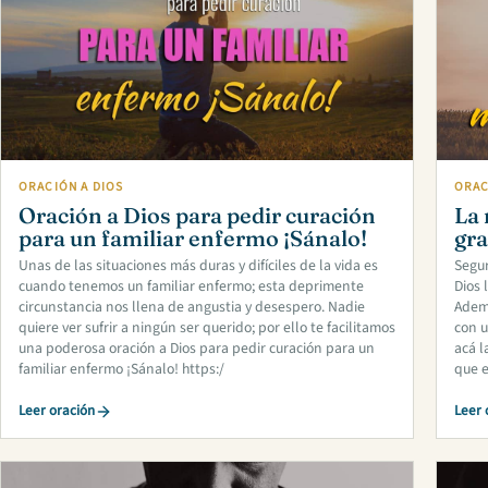
ORACIÓN A DIOS
ORAC
Oración a Dios para pedir curación
La 
para un familiar enfermo ¡Sánalo!
gra
Unas de las situaciones más duras y difíciles de la vida es
Segur
cuando tenemos un familiar enfermo; esta deprimente
Dios 
circunstancia nos llena de angustia y desespero. Nadie
Ademá
quiere ver sufrir a ningún ser querido; por ello te facilitamos
con u
una poderosa oración a Dios para pedir curación para un
acá l
familiar enfermo ¡Sánalo! https:/
que e
Leer oración
Leer 