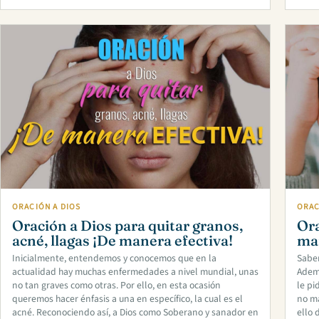
ORACIÓN A DIOS
ORAC
Oración a Dios para quitar granos,
Ora
acné, llagas ¡De manera efectiva!
man
Inicialmente, entendemos y conocemos que en la
Sabem
actualidad hay muchas enfermedades a nivel mundial, unas
Ademá
no tan graves como otras. Por ello, en esta ocasión
le pi
queremos hacer énfasis a una en específico, la cual es el
no m
acné. Reconociendo así, a Dios como Soberano y sanador en
ello 