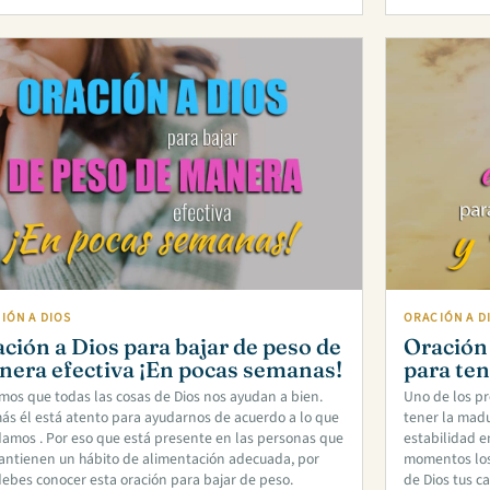
IÓN A DIOS
ORACIÓN A D
ción a Dios para bajar de peso de
Oración
era efectiva ¡En pocas semanas!
para ten
os que todas las cosas de Dios nos ayudan a bien.
Uno de los pr
s él está atento para ayudarnos de acuerdo a lo que
tener la madur
damos . Por eso que está presente en las personas que
estabilidad e
antienen un hábito de alimentación adecuada, por
momentos los
debes conocer esta oración para bajar de peso.
de Dios tus c