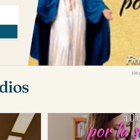
108 
 dios