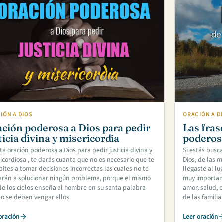
IÓN A DIOS
ORACIÓN A D
ción poderosa a Dios para pedir
Las fras
ticia divina y misericordia
poderos
ta oración poderosa a Dios para pedir justicia divina y
Si estás busc
icordiosa , te darás cuanta que no es necesario que te
Dios, de las 
pites a tomar decisiones incorrectas las cuales no te
llegaste al l
arán a solucionar ningún problema, porque el mismo
muy important
de los cielos enseña al hombre en su santa palabra
amor, salud, e
o se deben vengar ellos
de las familia
oración
Leer oración