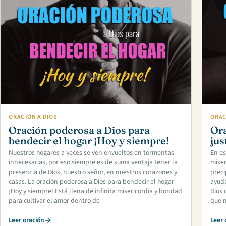
ORACIÓN A DIOS
ORAC
Oración poderosa a Dios para
Ora
bendecir el hogar ¡Hoy y siempre!
jus
Nuestros hogares a veces se ven envueltos en tormentas
En es
innecesarias, por eso siempre es de suma ventaja tener la
miser
presencia de Dios, nuestro señor, en nuestros corazones y
preci
casas. La oración poderosa a Dios para bendecir el hogar
ayud
¡Hoy y siempre! Está llena de infinita misericordia y bondad
Dios 
para cultivar el amor dentro de
que n
Leer oración
Leer 