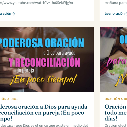
s://www.youtube.com/watch?v=Uu6SekWjg9o
mañana para q
oración
Leer oración
IÓN A DIOS
ORACIÓN A D
erosa oración a Dios para ayuda
Oración 
econciliación en pareja ¡En poco
todo me 
empo!
días!
destacar que Dios es el único que existe en medio del
Oración efect