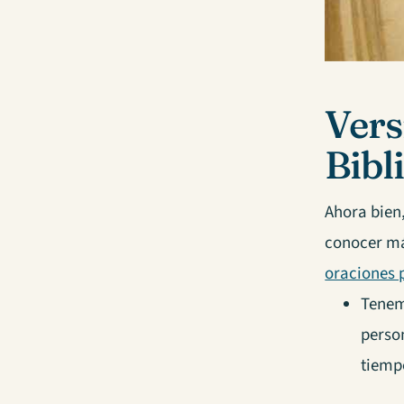
Vers
Bibl
Ahora bien
conocer má
oraciones 
Tenem
perso
tiemp