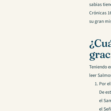
sabias tien
Crónicas 1
su gran mi
¿Cuá
grac
Teniendo e
leer Salmos
Por el
De es
el Sa
el Señ