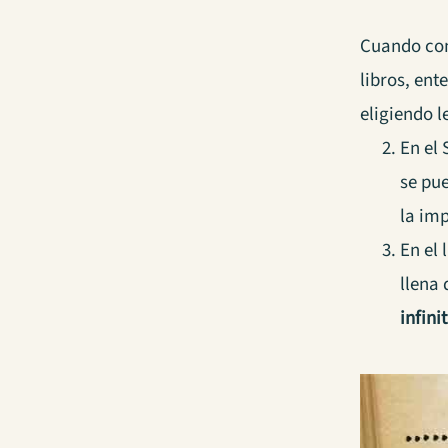
Cuando com
libros, en
eligiendo l
En el
se pu
la imp
En el
llena 
infin