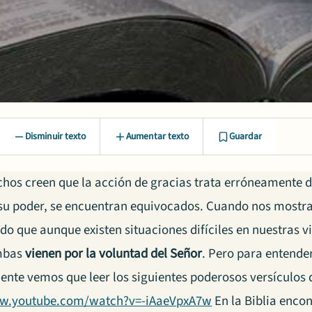
Disminuir texto
Aumentar texto
Guardar
chos creen que la acción de gracias trata erróneamente d
su poder, se encuentran equivocados. Cuando nos most
o que aunque existen situaciones difíciles en nuestras v
mbas
vienen por la voluntad del Señor
. Pero para entende
nte vemos que leer los siguientes poderosos versículos d
ww.youtube.com/watch?v=-iAaeVpxA7w
En la Biblia enco