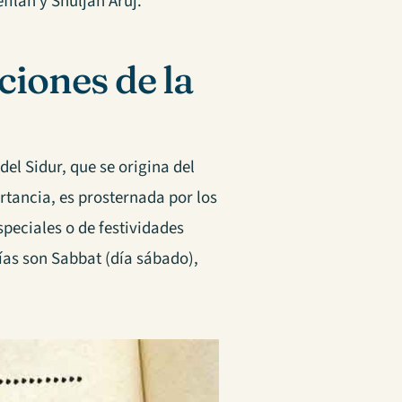
filah y Shulján Aruj.
ciones de la
l Sidur, que se origina del
rtancia, es prosternada por los
especiales o de festividades
días son Sabbat (día sábado),