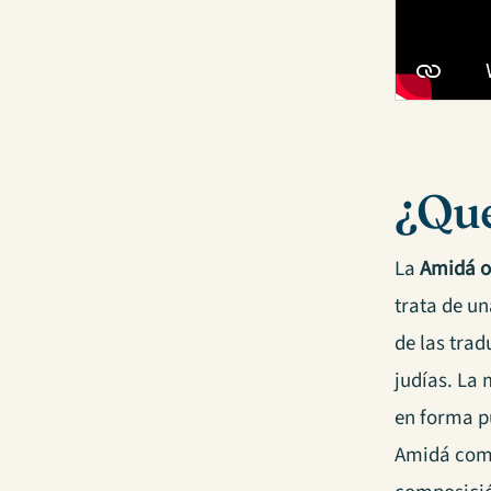
¿Qué
La
Amidá o
trata de un
de las trad
judías. La 
en forma pú
Amidá co