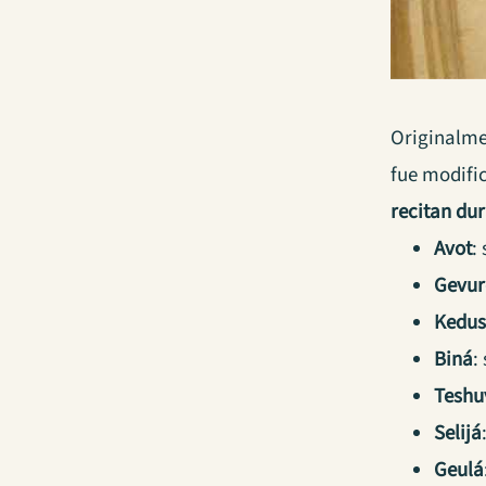
Originalme
fue modifi
recitan du
Avot
:
Gevur
Kedus
Biná
:
Teshu
Selijá
Geulá