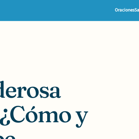
Oraciones
Sa
derosa
a ¿Cómo y
be