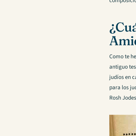
composición
¿Cuá
Ami
Como te he
antiguo te
judíos en c
para los ju
Rosh Jodes