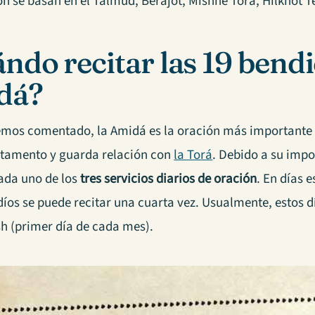
 se basan en el Talmud, Berajot, Mishné Torá, Hilkhot Te
ndo recitar las 19 bendi
dá?
mos comentado, la Amidá es la oración más importante de
stamento y guarda relación con
la Torá
. Debido a su impo
ada uno de los
tres servicios diarios de oración
. En días 
díos se puede recitar una cuarta vez. Usualmente, estos 
h (primer día de cada mes).