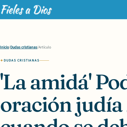
Inicio
/
Dudas cristianas
/
Artículo
DUDAS CRISTIANAS
'La amidá' Po
oración judí
cuando se de