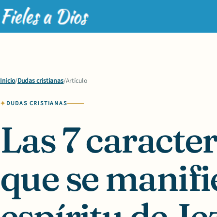
Inicio
/
Dudas cristianas
/
Artículo
DUDAS CRISTIANAS
Las 7 caracter
que se manifi
espíritu de Je