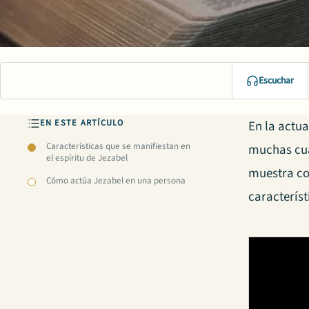
Escuchar
EN ESTE ARTÍCULO
En la actua
Características que se manifiestan en
muchas cua
el espíritu de Jezabel
muestra co
Cómo actúa Jezabel en una persona
caracterís