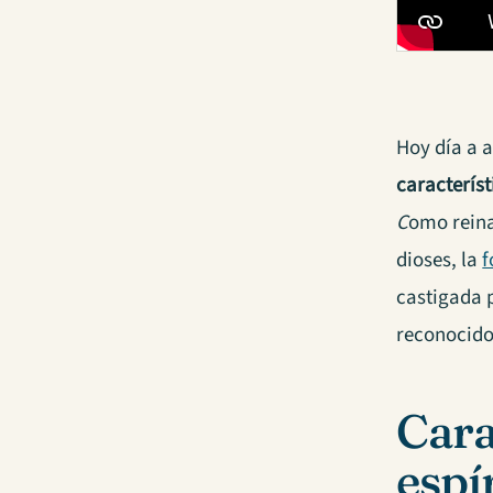
Hoy día a a
característ
C
omo reina
dioses, la
f
castigada p
reconocido
Cara
espí