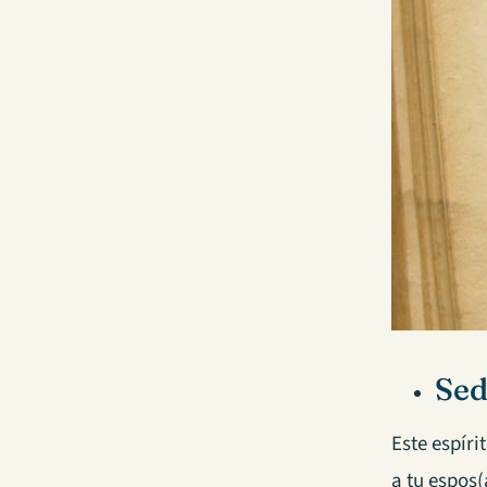
Sed
Este espírit
a tu espos(