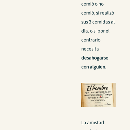
comió o no
comió, si realizó
sus 3 comidas al
día, o si por el
contrario
necesita
desahogarse
con alguien.
La amistad