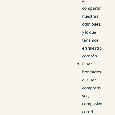
así
compartir
nuestras
opiniones,
y lo que
tenemos
en nuestro
corazón.
El ser
bondados
o, el ser
comprensi
vo y
compasivo
con el