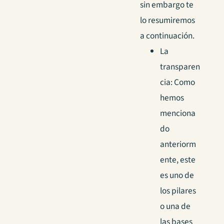
sin embargo te
lo resumiremos
a continuación.
La
transparen
cia: Como
hemos
menciona
do
anteriorm
ente, este
es uno de
los pilares
o una de
las bases