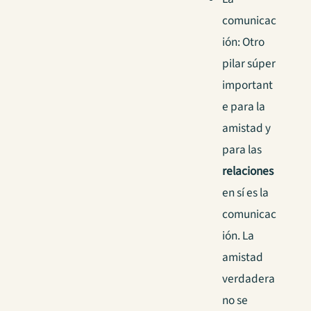
comunicac
ión: Otro
pilar súper
important
e para la
amistad y
para las
relaciones
en sí es la
comunicac
ión. La
amistad
verdadera
no se