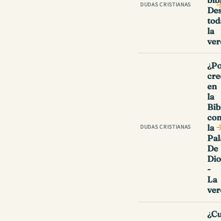
DUDAS CRISTIANAS
De
tod
la
ver
¿P
cre
en
la
Bib
co
la
DUDAS CRISTIANAS
Pal
De
Dio
-
La
ver
¿Cu