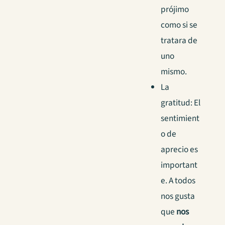
prójimo
como si se
tratara de
uno
mismo.
La
gratitud: El
sentimient
o de
aprecio es
important
e. A todos
nos gusta
que
nos