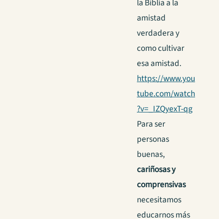
la Biblia a la
amistad
verdadera y
como cultivar
esa amistad.
https://www.you
tube.com/watch
?v=_IZQyexT-qg
Para ser
personas
buenas,
cariñosas
y
comprensivas
necesitamos
educarnos más