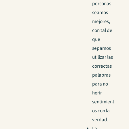
personas
seamos
mejores,
con tal de
que
sepamos
utilizar las
correctas
palabras
para no
herir
sentimient
os con la
verdad.
La