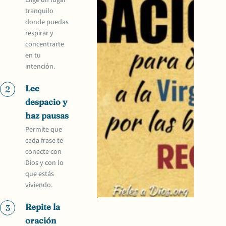
Elige un lugar
tranquilo
donde puedas
respirar y
concentrarte
en tu
intención.
Lee
2
despacio y
haz pausas
Permite que
cada frase te
conecte con
Dios y con lo
que estás
viviendo.
Repite la
3
oración