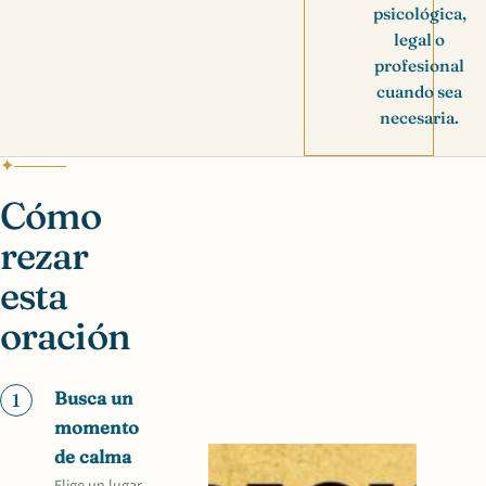
psicológica,
legal o
profesional
cuando sea
necesaria.
Cómo
rezar
esta
oración
Busca un
1
momento
de calma