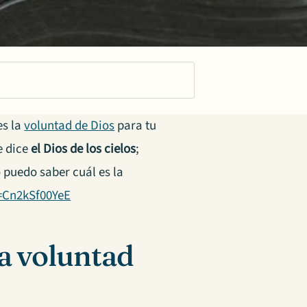
es la
voluntad de Dios
para tu
e dice
el Dios de los cielos
;
 puedo saber cuál es la
=Cn2kSf00YeE
a voluntad