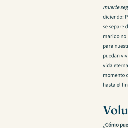
muerte se
diciendo: 
se separe d
marido no 
para nuestr
puedan vivi
vida eterna
momento de 
hasta el fin
Volu
¿
Cómo pued