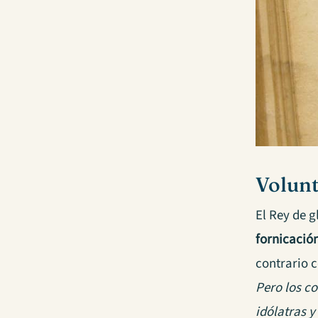
Volunt
El Rey de g
fornicació
contrario c
Pero los co
idólatras y