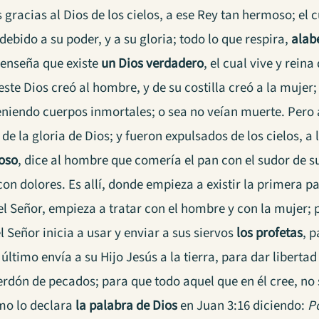
gracias al Dios de los cielos, a ese Rey tan hermoso; el 
 debido a su poder, y a su gloria; todo lo que respira,
alab
 enseña que existe
un Dios verdadero
, el cual vive y reina
este Dios creó al hombre, y de su costilla creó a la mujer;
teniendo cuerpos inmortales; o sea no veían muerte. Pero
 de la gloria de Dios; y fueron expulsados de los cielos, a 
oso
, dice al hombre que comería el pan con el sudor de su
 con dolores. Es allí, donde empieza a existir la primera
el Señor, empieza a tratar con el hombre y con la mujer;
l Señor inicia a usar y enviar a sus siervos
los profetas
, 
r último envía a su Hijo Jesús a la tierra, para dar libertad
erdón de pecados; para que todo aquel que en él cree, no
mo lo declara
la palabra de Dios
en Juan 3:16 diciendo:
P