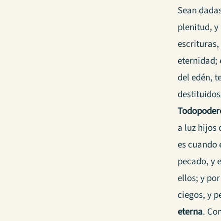
Sean dadas 
plenitud, y
escrituras,
eternidad; 
del edén, 
destituidos
Todopoder
a luz hijos
es cuando 
pecado, y e
ellos; y po
ciegos, y p
eterna
. Co