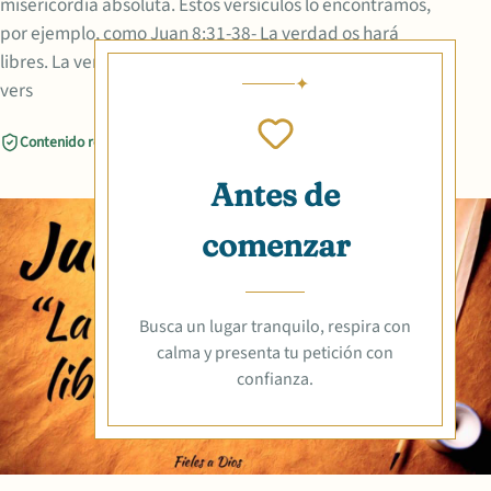
misericordia absoluta. Estos versículos lo encontramos,
por ejemplo, como Juan 8:31-38- La verdad os hará
libres. La verdad te hará libre , es lo que denota este
vers
Contenido revisado
Compartir
Antes de
comenzar
Busca un lugar tranquilo, respira con
calma y presenta tu petición con
confianza.