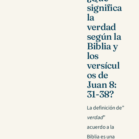
significa
la
verdad
según la
Biblia y
los
versícul
os de
Juan 8:
31-38?
La definición de”
verdad
”
acuerdo a la
Biblia es una