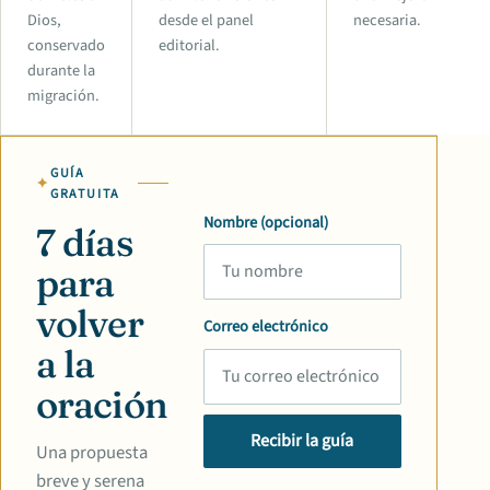
Dios,
desde el panel
necesaria.
conservado
editorial.
durante la
migración.
GUÍA
GRATUITA
Nombre (opcional)
7 días
para
volver
Correo electrónico
a la
oración
Recibir la guía
Una propuesta
breve y serena