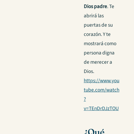
Dios padre
. Te
abrirá las
puertas de su
corazón. Y te
mostrará como
persona digna
de merecer a
Dios.
https://www.you
tube.com/watch
?
v=TEnDrDJzTOU
¿Qué