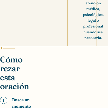
atención
médica,
psicológica,
legal o
profesional
cuando sea
necesaria.
Cómo
rezar
esta
oración
Busca un
1
momento