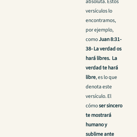
absoluta. Estos
versículos lo
encontramos,
por ejemplo,
como
Juan 8:31-
38- La verdad os
hará libres.
La
verdad te hará
libre
, es lo que
denota este
versículo. El
cómo
ser sincero
te mostrará
humano y
sublime ante