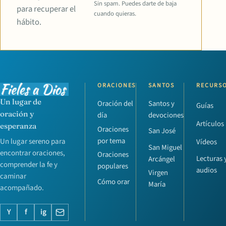
Sin spam. Puedes darte de baja
para recuperar el
cuando quieras.
hábito.
ORACIONES
SANTOS
RECURS
Un lugar de
Oración del
Santos y
Guías
oración y
día
devociones
Artículos
esperanza
Oraciones
San José
por tema
Un lugar sereno para
Vídeos
San Miguel
encontrar oraciones,
Oraciones
Lecturas 
Arcángel
comprender la fe y
populares
audios
Virgen
caminar
Cómo orar
María
acompañado.
Y
f
ig