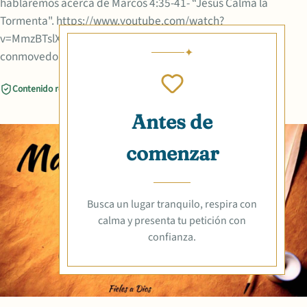
hablaremos acerca de Marcos 4:35-41- “Jesús Calma la
Tormenta". https://www.youtube.com/watch?
v=MmzBTslXVeM Sin duda un relato bíblico muy
conmovedor, que te elevará
Contenido revisado
Compartir
Antes de
comenzar
Busca un lugar tranquilo, respira con
calma y presenta tu petición con
confianza.