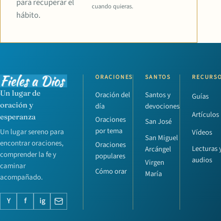
para recuperar el
cuando quieras.
hábito.
ORACIONES
SANTOS
RECURS
Un lugar de
Oración del
Santos y
Guías
oración y
día
devociones
Artículos
esperanza
Oraciones
San José
por tema
Un lugar sereno para
Vídeos
San Miguel
encontrar oraciones,
Oraciones
Lecturas 
Arcángel
comprender la fe y
populares
audios
Virgen
caminar
Cómo orar
María
acompañado.
Y
f
ig