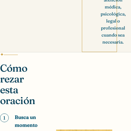
médica,
psicológica,
legal o
profesional
cuando sea
necesaria.
Cómo
rezar
esta
oración
Busca un
1
momento