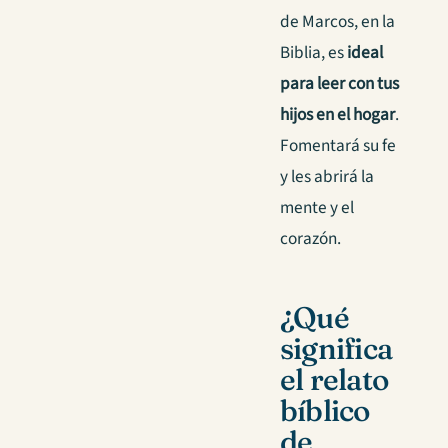
de Marcos, en la
Biblia, es
ideal
para leer con tus
hijos en el hogar
.
Fomentará su fe
y les abrirá la
mente y el
corazón.
¿Qué
significa
el relato
bíblico
de