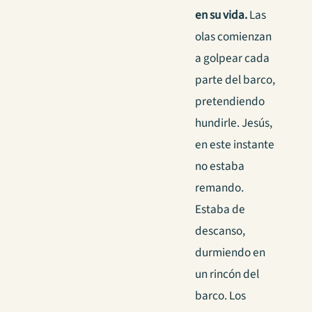
en su vida.
Las
olas comienzan
a golpear cada
parte del barco,
pretendiendo
hundirle. Jesús,
en este instante
no estaba
remando.
Estaba de
descanso,
durmiendo en
un rincón del
barco. Los