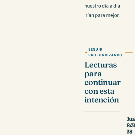
nuestro día a día
irían para mejor.
SEGUIR
PROFUNDIZANDO
Lecturas
para
continuar
con esta
intención
Ju
8:3
38