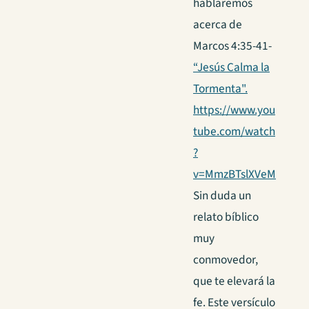
hablaremos
acerca de
Marcos 4:35-41-
“Jesús Calma la
Tormenta".
https://www.you
tube.com/watch
?
v=MmzBTslXVeM
Sin duda un
relato bíblico
muy
conmovedor,
que te elevará la
fe. Este versículo