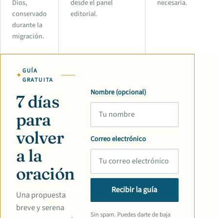
Dios,
desde el panel
necesaria.
conservado
editorial.
durante la
migración.
GUÍA
GRATUITA
Nombre (opcional)
7 días
para
volver
Correo electrónico
a la
oración
Recibir la guía
Una propuesta
breve y serena
Sin spam. Puedes darte de baja