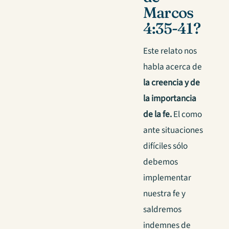
Marcos
4:35-41?
Este relato nos
habla acerca de
la creencia y de
la importancia
de la fe.
El como
ante situaciones
difíciles sólo
debemos
implementar
nuestra fe y
saldremos
indemnes de