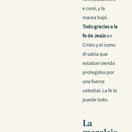
e cesó, y la
marea bajó.
Todo gracias a la
fe de Jesús
en
Cristo y el como
él sabía que
estaban siendo
protegidos por
una fuerza
celestial. La fe lo
puede todo.
La