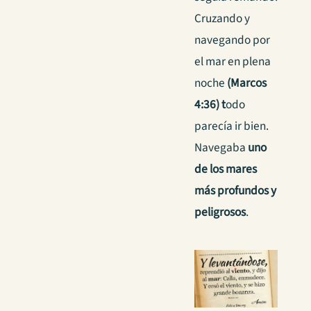
Cruzando y
navegando por
el mar en plena
noche
(Marcos
4:36) t
odo
parecía ir bien.
Navegaba
uno
de los mares
más profundos y
peligrosos
.