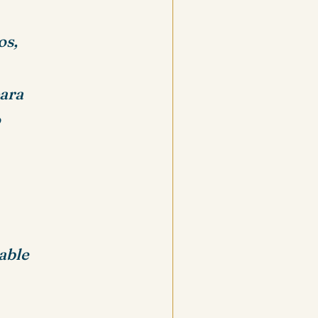
os,
para
o
able