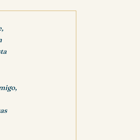
e,
n
sta
migo,
sas