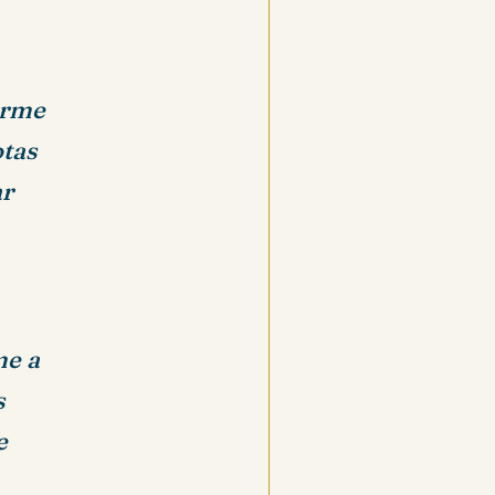
arme
otas
ar
me a
s
e