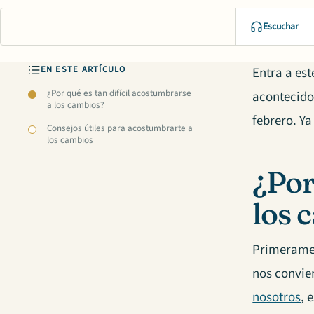
Escuchar
EN ESTE ARTÍCULO
Entra a est
¿Por qué es tan difícil acostumbrarse
acontecidos
a los cambios?
febrero. Y
Consejos útiles para acostumbrarte a
los cambios
¿Por
los 
Primerame
nos convie
nosotros
, 