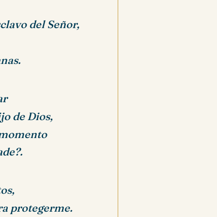
clavo del Señor,
nas.
ar
jo de Dios,
e momento
ade?.
os,
ra protegerme.