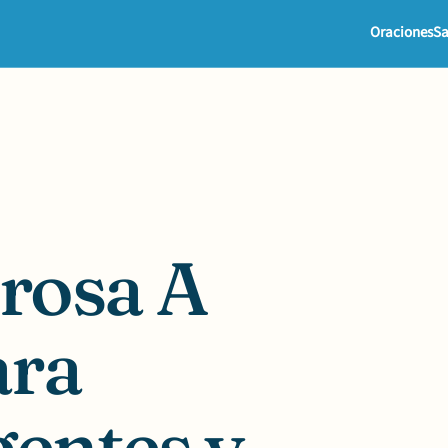
Oraciones
Sa
rosa A
ara
gentes y