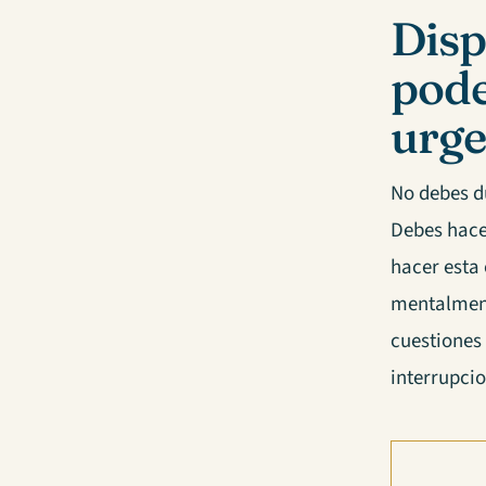
Disp
pode
urge
No debes d
Debes hac
hacer esta
mentalment
cuestiones
interrupci