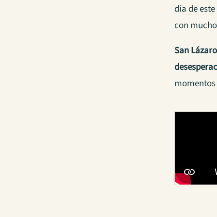
día de este
con mucho 
San Lázar
desespera
momentos d