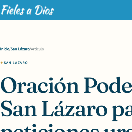
Inicio
/
San Lázaro
/
Artículo
SAN LÁZARO
Oración Pode
San Lázaro p
peticiones ur