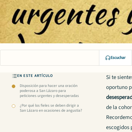
Escuchar
EN ESTE ARTÍCULO
Si te sient
Disposición para hacer una oración
oportuno p
poderosa a San Lázaro para
peticiones urgentes y desesperadas
desesperad
¿Por qué los fieles se deben dirigir a
de la cohor
San Lázaro en ocasiones de angustia?
Recordemo
escogidos 