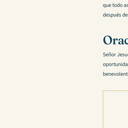
que todo aq
después d
Orac
Señor Jesuc
oportunidad
benevolent