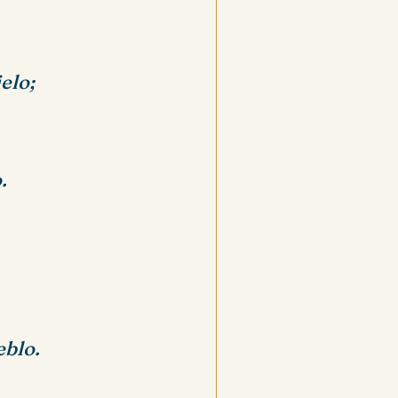
elo;
.
eblo.