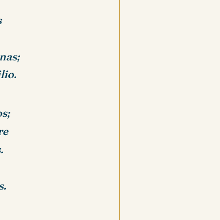
s
onas;
lio.
s;
re
.
s.