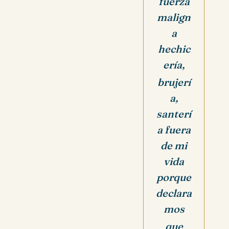
fuerza
malign
a
hechic
ería,
brujerí
a,
santerí
a fuera
de mi
vida
porque
declara
mos
que