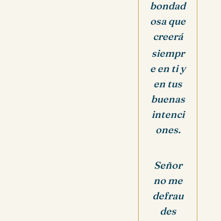
bondad
osa que
creerá
siempr
e en ti
y
en tus
buenas
intenci
ones.
Señor
no me
defrau
des