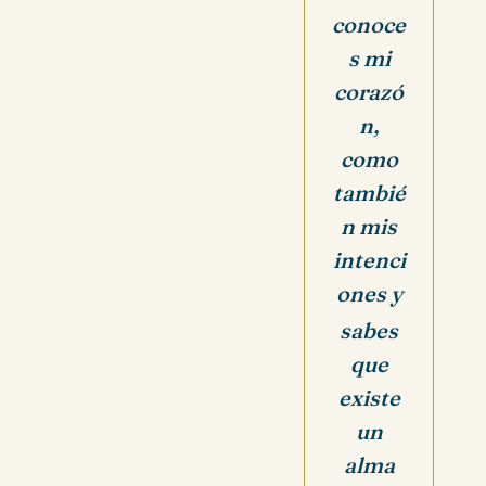
conoce
s mi
corazó
n,
como
tambié
n mis
intenci
ones y
sabes
que
existe
un
alma