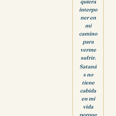
quiera
interpo
ner en
mi
camino
para
verme
sufrir.
Sataná
s no
tiene
cabida
en mi
vida
porque