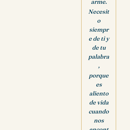
arme.
Necesit
o
siempr
e de ti y
de tu
palabra
,
porque
es
aliento
de vida
cuando
nos
encont