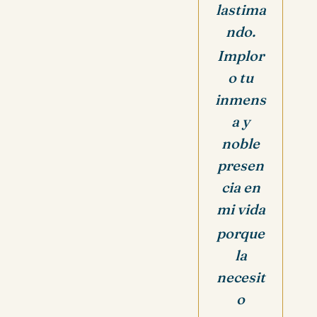
lastima
ndo.
Implor
o tu
inmens
a y
noble
presen
cia en
mi vida
porque
la
necesit
o