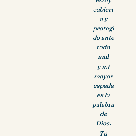
cubiert
o y
protegi
do ante
todo
mal
y mi
mayor
espada
es la
palabra
de
Dios.
Tú