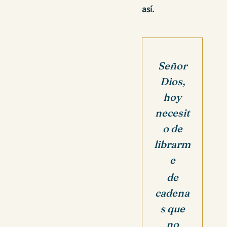
así.
Señor
Dios,
hoy
necesit
o de
librarm
e
de
cadena
s que
no