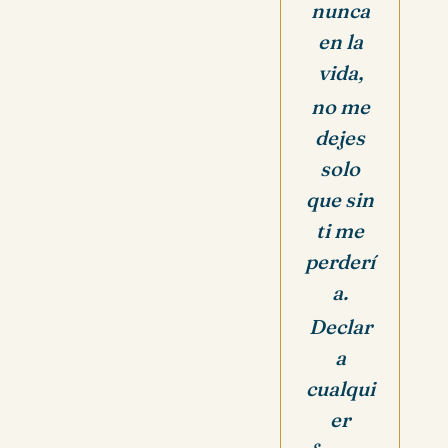
nunca
en la
vida,
no me
dejes
solo
que sin
ti me
perderí
a.
Declar
a
cualqui
er