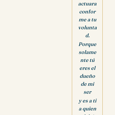
actuara
confor
me a tu
volunta
d.
Porque
solame
nte tú
eres el
dueño
de mi
ser
y es a ti
a quien