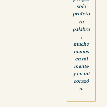
solo
profeto
tu
palabra
,
mucho
menos
en mi
mente
y en mi
corazó
n.