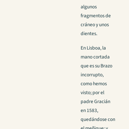
algunos
fragmentos de
cráneo y unos
dientes.
En Lisboa, la
mano cortada
que es su Brazo
incorrupto,
como hemos
visto; por el
padre Gracián
en 1583,
quedándose con
el meñique; y