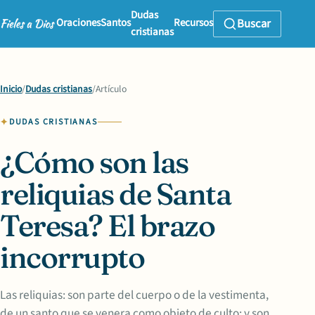
Dudas
Oraciones
Santos
Recursos
Buscar
cristianas
Inicio
/
Dudas cristianas
/
Artículo
DUDAS CRISTIANAS
¿Cómo son las
reliquias de Santa
Teresa? El brazo
incorrupto
Las reliquias: son parte del cuerpo o de la vestimenta,
de un santo que se venera como objeto de culto; y son