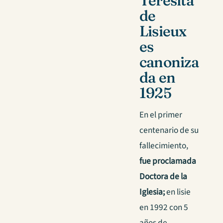
Teresita
de
Lisieux
es
canoniza
da en
1925
En el primer
centenario de su
fallecimiento,
fue proclamada
Doctora de la
Iglesia;
en lisie
en 1992 con 5
años de