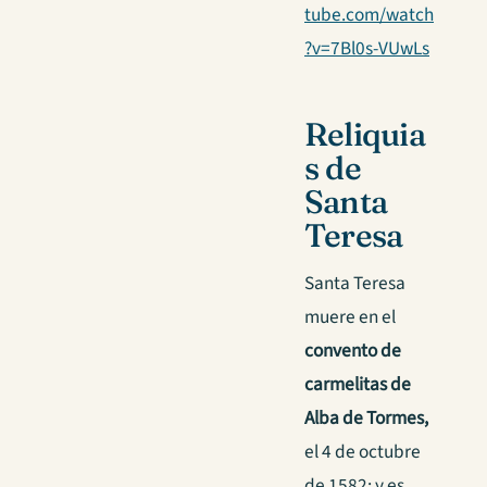
tube.com/watch
?v=7Bl0s-VUwLs
Reliquia
s de
Santa
Teresa
Santa Teresa
muere en el
convento de
carmelitas de
Alba de Tormes,
el 4 de octubre
de 1582; y es