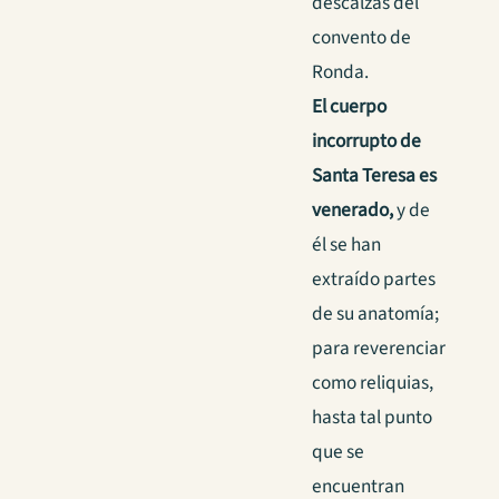
descalzas del
convento de
Ronda.
El cuerpo
incorrupto de
Santa Teresa es
venerado,
y de
él se han
extraído partes
de su anatomía;
para reverenciar
como reliquias,
hasta tal punto
que se
encuentran