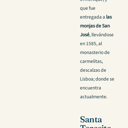
que fue
entregada a
las
monjas de San
José
, llevándose
en 1585, al
monasterio de
carmelitas,
descalzas de
Lisboa; donde se
encuentra
actualmente.
Santa