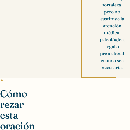
fortaleza,
pero no
sustituye la
atención
médica,
psicológica,
legal o
profesional
cuando sea
necesaria.
Cómo
rezar
esta
oración