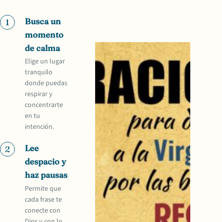
Busca un
1
momento
de calma
Elige un lugar
tranquilo
donde puedas
respirar y
concentrarte
en tu
intención.
Lee
2
despacio y
haz pausas
Permite que
cada frase te
conecte con
Dios y con lo