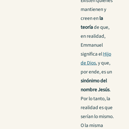
Existen quienes
mantienen y
creen en
la
teoría
de que,
en realidad,
Emmanuel
significa el
Hijo
de Dios
, y que,
por ende, es un
sinónimo del
nombre Jesús
.
Por lo tanto, la
realidad es que
serían lo mismo.
O la misma