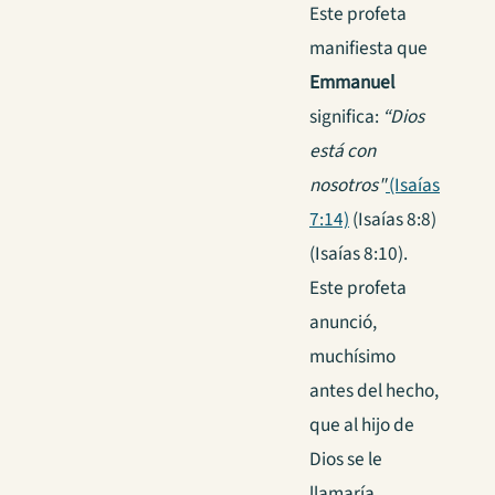
Este profeta
manifiesta que
Emmanuel
significa:
“Dios
está con
nosotros"
(Isaías
7:14)
(Isaías 8:8)
(Isaías 8:10).
Este profeta
anunció,
muchísimo
antes del hecho,
que al hijo de
Dios se le
llamaría