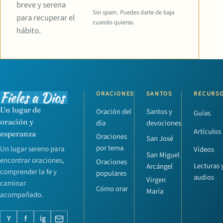
breve y serena
Sin spam. Puedes darte de baja
para recuperar el
cuando quieras.
hábito.
ORACIONES
SANTOS
RECURS
Un lugar de
Oración del
Santos y
Guías
oración y
día
devociones
Artículos
esperanza
Oraciones
San José
por tema
Un lugar sereno para
Vídeos
San Miguel
encontrar oraciones,
Oraciones
Lecturas 
Arcángel
comprender la fe y
populares
audios
Virgen
caminar
Cómo orar
María
acompañado.
Y
f
ig