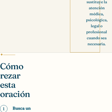
sustituye la
atención
médica,
psicológica,
legal o
profesional
cuando sea
necesaria.
Cómo
rezar
esta
oración
Busca un
1