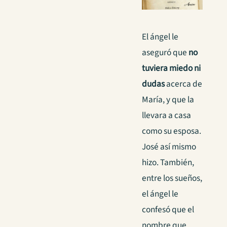
El ángel le
aseguró que
no
tuviera miedo ni
dudas
acerca de
María, y que la
llevara a casa
como su esposa.
José así mismo
hizo. También,
entre los sueños,
el ángel le
confesó que el
nombre que