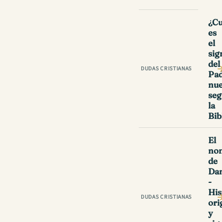
¿Cu
es
el
sig
del
DUDAS CRISTIANAS
Pa
nue
se
la
Bib
El
no
de
Dan
-
His
DUDAS CRISTIANAS
ori
y