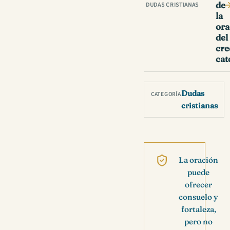
de
DUDAS CRISTIANAS
la
ora
del
cre
cat
Dudas
CATEGORÍA
cristianas
La oración
puede
ofrecer
consuelo y
fortaleza,
pero no