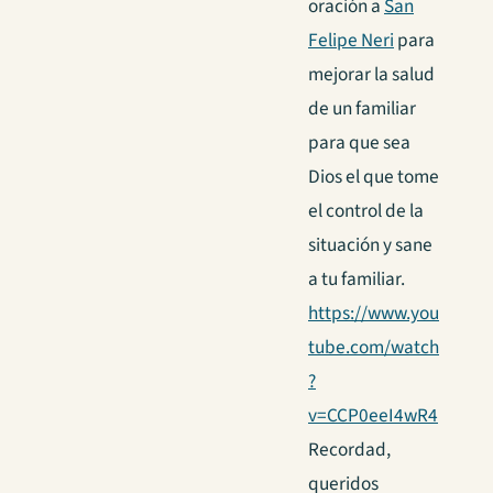
oración a
San
Felipe Neri
para
mejorar la salud
de un familiar
para que sea
Dios el que tome
el control de la
situación y sane
a tu familiar.
https://www.you
tube.com/watch
?
v=CCP0eeI4wR4
Recordad,
queridos