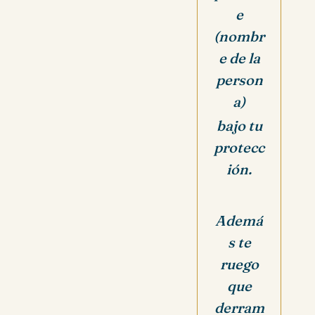
e
(nombr
e de la
person
a)
bajo tu
protecc
ión.
Ademá
s te
ruego
que
derram