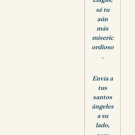
sé tu
aún
más
miseric
ordioso
.
Envía a
tus
santos
ángeles
a su
lado,