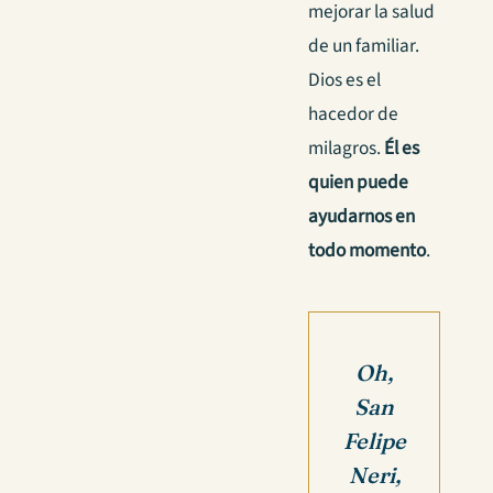
mejorar la salud
de un familiar.
Dios es el
hacedor de
milagros.
Él es
quien puede
ayudarnos en
todo momento
.
Oh,
San
Felipe
Neri,