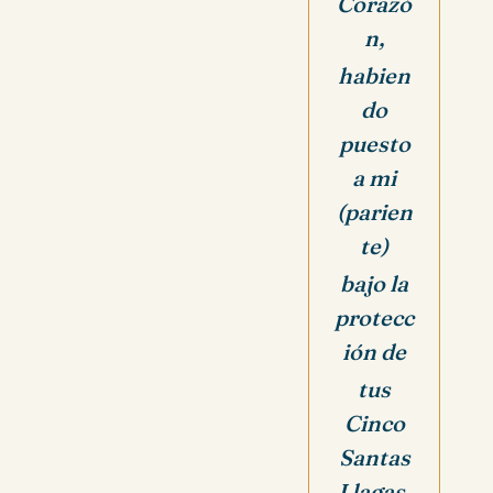
Corazó
n,
habien
do
puesto
a mi
(parien
te)
bajo la
protecc
ión de
tus
Cinco
Santas
Llagas,