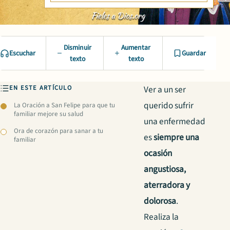
Disminuir
Aumentar
Escuchar
Guardar
texto
texto
EN ESTE ARTÍCULO
Ver a un ser
querido sufrir
La Oración a San Felipe para que tu
familiar mejore su salud
una enfermedad
Ora de corazón para sanar a tu
es
siempre una
familiar
ocasión
angustiosa,
aterradora y
dolorosa
.
Realiza la