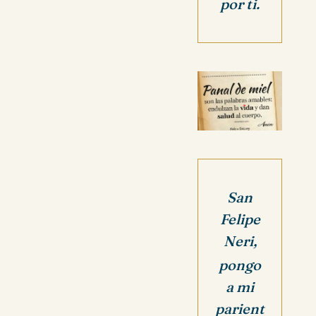
por ti.
San
Felipe
Neri,
pongo
a mi
parient