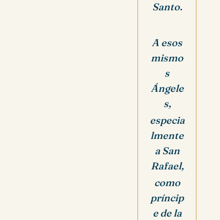
Santo.
A esos
mismo
s
Ángele
s,
especia
lmente
a San
Rafael,
como
príncip
e de la