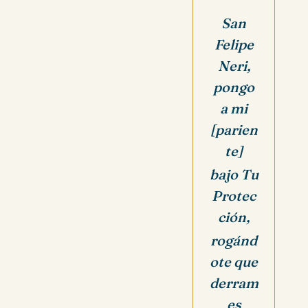
San
Felipe
Neri,
pongo
a mi
[parien
te]
bajo Tu
Protec
ción,
rogánd
ote que
derram
es