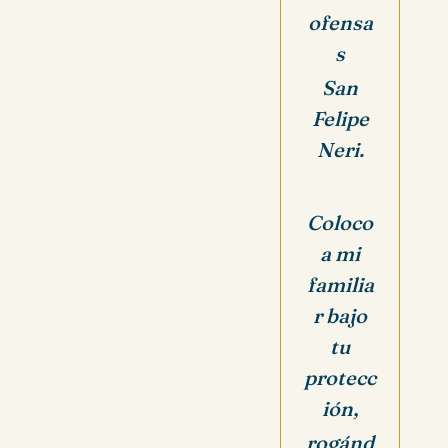
ofensa
s
San
Felipe
Neri.
Coloco
a mi
familia
r bajo
tu
protecc
ión,
rogánd