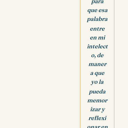
para
que esa
palabra
entre
en mi
intelect
o, de
maner
a que
yo la
pueda
memor
izar y
reflexi
onar en