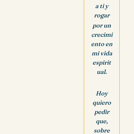
a ti y
rogar
por un
crecimi
ento en
mi vida
espirit
ual.
Hoy
quiero
pedir
que,
sobre