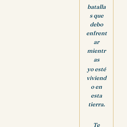
batalla
s que
debo
enfrent
ar
mientr
as
yo esté
viviend
o en
esta
tierra.
Te