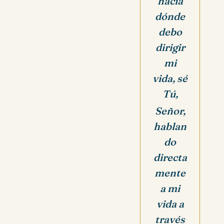
hacia
dónde
debo
dirigir
mi
vida, sé
Tú,
Señor,
hablan
do
directa
mente
a mi
vida a
través