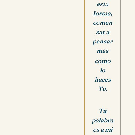
esta
forma,
comen
zar a
pensar
más
como
lo
haces
Tú.
Tu
palabra
es a mi