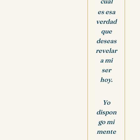
cuál
es esa
verdad
que
deseas
revelar
a mi
ser
hoy.
Yo
dispon
go mi
mente