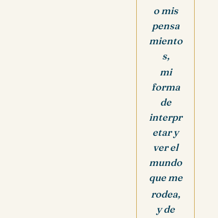
o mis
pensa
miento
s,
mi
forma
de
interpr
etar y
ver el
mundo
que me
rodea,
y de