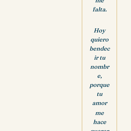
me
falta.
Hoy
quiero
bendec
ir tu
nombr
e,
porque
tu
amor
me
hace
querer