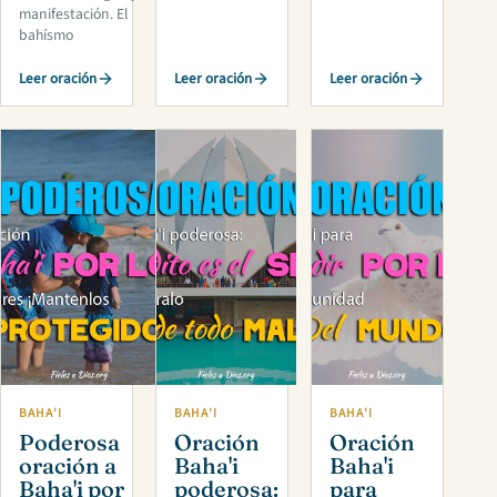
manifestación. El
bahísmo
Leer oración
Leer oración
Leer oración
BAHA'I
BAHA'I
BAHA'I
Poderosa
Oración
Oración
oración a
Baha'i
Baha'i
Baha'i por
poderosa:
para