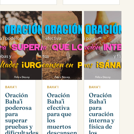
BAHA'I
BAHA'I
BAHA'I
Oración
Oración
Oración
Baha'i
Baha'i
Baha'i
poderosa
efectiva
para
para
para que
curación
superar
los
interna y
pruebas y
muertos
física de
dificultades
descansen
los