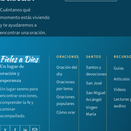
Cuéntanos qué
momento estás viviendo
y te ayudaremos a
encontrar una oración.
ORACIONES
SANTOS
RECURS
Un lugar de
Oración del
Santos y
Guías
oración y
día
devociones
Artículos
esperanza
Oraciones
San José
por tema
Un lugar sereno para
Vídeos
San Miguel
encontrar oraciones,
Oraciones
Lecturas 
Arcángel
comprender la fe y
populares
audios
Virgen
caminar
Cómo orar
María
acompañado.
Y
f
ig