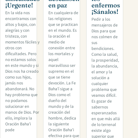
¡Urgente!
en paz
enfermos
¡Sánalos!
En la vida nos
En cualquiera de
encontramos con
las religiones
Pedir a los
altos y bajos, con
que se practican
mensajeros de
alegrías y con
en el mundo. Es
Dios para que
tristeza, con
la oración el
nos colmen de
momentos fáciles y
medio de
sus
otros con
conexión entre
bendiciones.
dificultades. Pero
los mortales y
Como la salud,
no estamos solos
aquel
la prosperidad,
en este mundo y si
maravilloso ser
la abundancia,
Dios nos ha creado
supremo en el
el amor y la
como sus hijos,
que se tiene
solución a
jamás nos
devoción. La Fe
cualquier
abandonará. No
Baha’í sigue a
problema que
hay problema que
Dios como el
veamos difícil.
no podamos
dueño del
Es gozar de
solucionar en
mundo y de la
sabernos
manos de Dios. Por
creación del
esperanzados
ello, implora la
hombre, dedica
en que más allá
Oración Baha'i
la siguiente
de lo terrenal
pode
Oración Baha'i
existe algo
efectiva para que
superior que