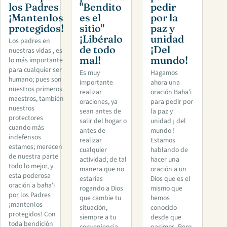
los Padres
"Bendito
pedir
¡Mantenlos
es el
por la
protegidos!
sitio"
paz y
¡Libéralo
unidad
Los padres en
de todo
¡Del
nuestras vidas , es
mal!
mundo!
lo más importante
para cualquier ser
Es muy
Hagamos
humano; pues son
importante
ahora una
nuestros primeros
realizar
oración Baha'i
maestros, también
oraciones, ya
para pedir por
nuestros
sean antes de
la paz y
protectores
salir del hogar o
unidad ¡ del
cuando más
antes de
mundo !
indefensos
realizar
Estamos
estamos; merecen
cualquier
hablando de
de nuestra parte
actividad; de tal
hacer una
todo lo mejor, y
manera que no
oración a un
esta poderosa
estarías
Dios que es el
oración a baha'i
rogando a Dios
mismo que
por los Padres
que cambie tu
hemos
¡mantenlos
situación,
conocido
protegidos! Con
siempre a tu
desde que
toda bendición
conveniencia
nacimos. Pero