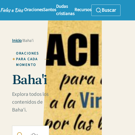
Dudas
Oraciones
Santos
Recursos
Buscar
cristianas
Inicio
/
Baha'i
ORACIONES
PARA CADA
MOMENTO
Baha'i
Explora todos los
contenidos de
Baha'i.