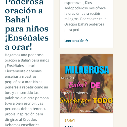
Poderosa
esperanzas, Dios
oración a
Todopoderoso nos ofrece
la oración para recibir
Baha'i
milagros. Por eso recita la
Oración Baha'i poderosa
para niños
para pedi
¡Enséñales
Leer oración
a orar!
Hagamos una poderosa
oración a Baha'i para niños
¡ Enséñales a orar!
Ciertamente debemos
enseñar a nuestros
pequeños a orar. No es
ponerse a repetir como un
loro y sin sentido las
palabras que otra persona
tuvo a bien escribir. Las
personas deben tener su
propia inspiración para
dirigirse al Creador.
BAHA'I
Debemos enseñarles