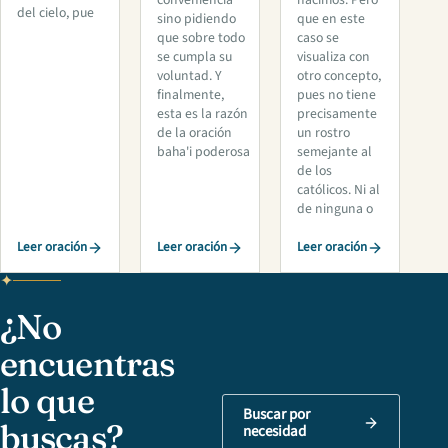
del cielo, pue
sino pidiendo
que en este
que sobre todo
caso se
se cumpla su
visualiza con
voluntad. Y
otro concepto,
finalmente,
pues no tiene
esta es la razón
precisamente
de la oración
un rostro
baha'i poderosa
semejante al
de los
católicos. Ni al
de ninguna o
Leer oración
Leer oración
Leer oración
¿No
encuentras
lo que
Buscar por
buscas?
necesidad