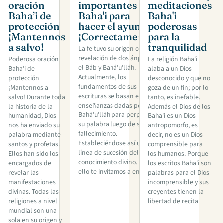
oración
importantes
meditaciones
Baha’i de
Baha'i para
Baha'i
protección
hacer el ayuno
poderosas
¡Mantennos
¡Correctamente!
para la
a salvo!
tranquilidad
La fe tuvo su origen con la
revelación de dos ángeles,
Poderosa oración
La religión Baha'i
el Báb y Bahá’u’lláh.
Baha’i de
alaba a un Dios
Actualmente, los
protección
desconocido y que no
fundamentos de sus
¡Mantennos a
goza de un fin; por lo
escrituras se basan en las
salvo! Durante toda
tanto, es inefable.
enseñanzas dadas por
la historia de la
Además el Dios de los
Bahá’u’lláh para perpetuar
humanidad, Dios
Baha'i es un Dios
su palabra luego de su
nos ha enviado su
antropomorfo, es
fallecimiento.
palabra mediante
decir, no es un Dios
Estableciéndose así una
santos y profetas.
comprensible para
línea de sucesión del
Ellos han sido los
los humanos. Porque
conocimiento divino. Por
encargados de
los escritos Baha'i son
ello te invitamos a ent
revelar las
palabras para el Dios
manifestaciones
incomprensible y sus
divinas. Todas las
creyentes tienen la
religiones a nivel
libertad de recita
mundial son una
sola en su origen y