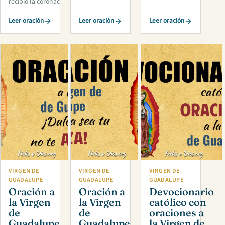
recibió la coronac
Leer oración
Leer oración
Leer oración
VIRGEN DE
VIRGEN DE
VIRGEN DE
GUADALUPE
GUADALUPE
GUADALUPE
Oración a
Oración a
Devocionario
la Virgen
la Virgen
católico con
de
de
oraciones a
Guadalupe
Guadalupe
la Virgen de