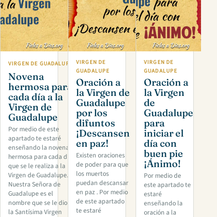
VIRGEN DE
VIRGEN DE
VIRGEN DE GUADALUPE
GUADALUPE
GUADALUPE
Novena
Oración a
Oración a
hermosa para
la Virgen de
la Virgen
cada día a la
Guadalupe
de
Virgen de
por los
Guadalupe
Guadalupe
difuntos
para
Por medio de este
¡Descansen
iniciar el
apartado te estaré
en paz!
día con
enseñando la novena
buen pie
Existen oraciones
hermosa para cada día
¡Ánimo!
de poder para que
que se le realiza a la
los muertos
Virgen de Guadalupe.
Por medio de
puedan descansar
Nuestra Señora de
este apartado te
en paz . Por medio
Guadalupe es el
estaré
de este apartado
nombre que se le dio a
enseñando la
te estaré
la Santísima Virgen
oración a la