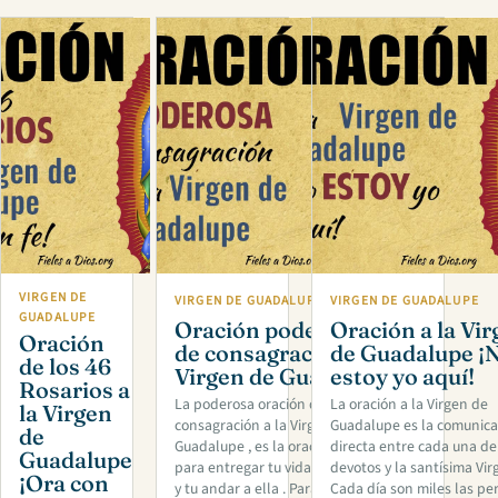
VIRGEN DE
VIRGEN DE GUADALUPE
VIRGEN DE GUADALUPE
GUADALUPE
Oración poderosa
Oración a la Vi
Oración
de consagración a la
de Guadalupe ¡
de los 46
Virgen de Guadalupe
estoy yo aquí!
Rosarios a
La poderosa oración de
La oración a la Virgen de
la Virgen
consagración a la Virgen de
Guadalupe es la comunica
de
Guadalupe , es la oración ideal
directa entre cada una de
Guadalupe
para entregar tu vida, tu corazón
devotos y la santísima Vir
¡Ora con
y tu andar a ella . Para que sea
Cada día son miles las pe