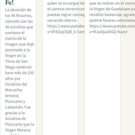
Fe!
quien se encargue de llevarte por
que se reúnen en el santu
el camino correcto en tu vida y así
la Virgen de Guadalupe p
La devoción de
puedas lograr conseguir la
rendirle homenaje, agrade
los 46 Rosarios,
salvación eterna.
pedirle favores celestiales
coincide con las
https://www.youtube.com/watch?
https://www.youtube.com
46 estrellas que
v=0F83qqSQB_k Confía en e
v=RJw0jva0lGQ Nuest
contiene el
manto de la
imagen que dejó
plasmada a la
Virgen en la
Tilma de San
Diego comenzó
hace más de 100
años por
iniciativa del
Monseñor
Antonio
Plancarte y
Labastida. Fue
gracias a la
iniciativa de
Plancarte que la
Virgen Morena