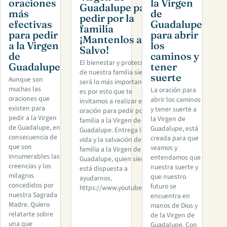
oraciones
la Virgen
Guadalupe para
más
de
pedir por la
efectivas
Guadalupe
familia
para pedir
para abrir
¡Mantenlos a
a la Virgen
los
Salvo!
de
caminos y
El bienestar y protección
Guadalupe
tener
de nuestra familia siempre
suerte
Aunque son
será lo más importante ,
muchas las
La oración para
es por esto que te
oraciones que
abrir los caminos
invitamos a realizar esta
existen para
y tener suerte a
oración para pedir por la
pedir a la Virgen
la Virgen de
familia a la Virgen de
de Guadalupe, en
Guadalupe, está
Guadalupe. Entrega la
consecuencia de
creada para que
vida y la salvación de tu
que son
veamos y
familia a la Virgen de
innumerables las
entendamos que
Guadalupe, quien siempre
creencias y los
nuestra suerte y
está dispuesta a
milagros
que nuestro
ayudarnos.
concedidos por
futuro se
https://www.youtube.com/
nuestra Sagrada
encuentra en
Madre. Quiero
manos de Dios y
relatarte sobre
de la Virgen de
una que
Guadalupe. Con