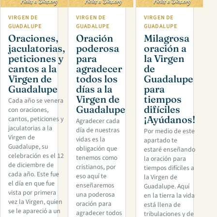
VIRGEN DE
VIRGEN DE
VIRGEN DE
GUADALUPE
GUADALUPE
GUADALUPE
Oraciones,
Oración
Milagrosa
jaculatorias,
poderosa
oración a
peticiones y
para
la Virgen
cantos a la
agradecer
de
Virgen de
todos los
Guadalupe
Guadalupe
días a la
para
Virgen de
tiempos
Cada año se venera
Guadalupe
difíciles
con oraciones,
¡Ayúdanos!
cantos, peticiones y
Agradecer cada
jaculatorias a la
día de nuestras
Por medio de este
Virgen de
vidas es la
apartado te
Guadalupe, su
obligación que
estaré enseñando
celebración es el 12
tenemos como
la oración para
de diciembre de
cristianos, por
tiempos difíciles a
cada año. Este fue
eso aquí te
la Virgen de
el día en que fue
enseñaremos
Guadalupe. Aquí
vista por primera
una poderosa
en la tierra la vida
vez la Virgen, quien
oración para
está llena de
se le apareció a un
agradecer todos
tribulaciones y de