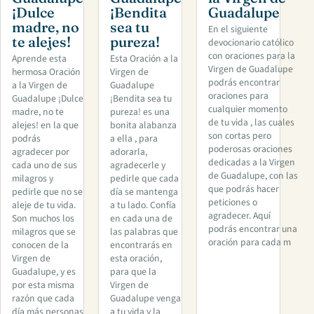
¡Dulce
¡Bendita
Guadalupe
madre, no
sea tu
En el siguiente
te alejes!
pureza!
devocionario católico
con oraciones para la
Aprende esta
Esta Oración a la
Virgen de Guadalupe
hermosa Oración
Virgen de
podrás encontrar
a la Virgen de
Guadalupe
oraciones para
Guadalupe ¡Dulce
¡Bendita sea tu
cualquier momento
madre, no te
pureza! es una
de tu vida , las cuales
alejes! en la que
bonita alabanza
son cortas pero
podrás
a ella , para
poderosas oraciones
agradecer por
adorarla,
dedicadas a la Virgen
cada uno de sus
agradecerle y
de Guadalupe, con las
milagros y
pedirle que cada
que podrás hacer
pedirle que no se
día se mantenga
peticiones o
aleje de tu vida.
a tu lado. Confía
agradecer. Aquí
Son muchos los
en cada una de
podrás encontrar una
milagros que se
las palabras que
oración para cada m
conocen de la
encontrarás en
Virgen de
esta oración,
Guadalupe, y es
para que la
por esta misma
Virgen de
razón que cada
Guadalupe venga
día más personas
a tu vida y la