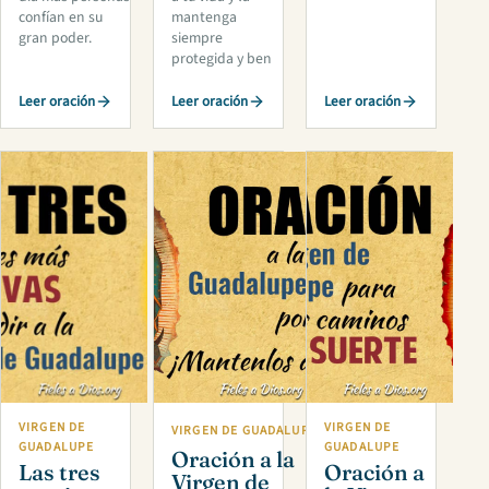
confían en su
mantenga
gran poder.
siempre
protegida y ben
Leer oración
Leer oración
Leer oración
VIRGEN DE
VIRGEN DE
VIRGEN DE GUADALUPE
GUADALUPE
GUADALUPE
Oración a la
Las tres
Oración a
Virgen de