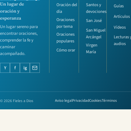
Un lugar de
Oración del
Santos y
Guías
oración y
día
devociones
Artículos
esperanza
Oraciones
San José
por tema
Un lugar sereno para
Vídeos
San Miguel
encontrar oraciones,
Oraciones
Lecturas 
Arcángel
comprender la fe y
populares
audios
Virgen
caminar
Cómo orar
María
acompañado.
Y
f
ig
© 2026 Fieles a Dios
Aviso legal
Privacidad
Cookies
Términos