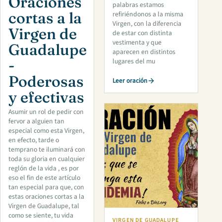
Oraciones
palabras estamos
cortas a la
refiriéndonos a la misma
Virgen, con la diferencia
Virgen de
de estar con distinta
vestimenta y que
Guadalupe
aparecen en distintos
-
lugares del mu
Poderosas
Leer oración
y efectivas
Asumir un rol de pedir con
fervor a alguien tan
especial como esta Virgen,
en efecto, tarde o
temprano te iluminará con
toda su gloria en cualquier
reglón de la vida , es por
eso el fin de este artículo
tan especial para que, con
estas oraciones cortas a la
Virgen de Guadalupe, tal
como se siente, tu vida
VIRGEN DE GUADALUPE