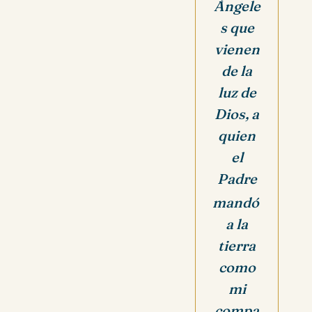
Ángele
s que
vienen
de la
luz de
Dios, a
quien
el
Padre
mandó
a la
tierra
como
mi
compa