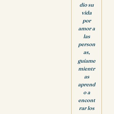
dio su
vida
por
amor a
las
person
as,
guíame
mientr
as
aprend
o a
encont
rar los