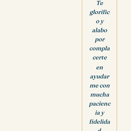
Te
glorific
o y
alabo
por
compla
certe
en
ayudar
me con
mucha
pacienc
ia y
fidelida
d.