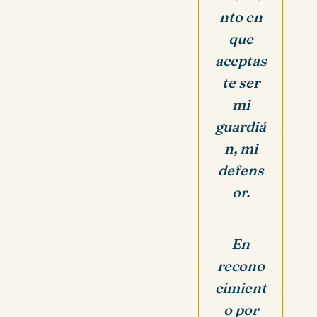
nto en
que
aceptas
te ser
mi
guardiá
n, mi
defens
or.
En
recono
cimient
o por