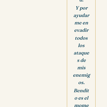
Y por
ayudar
me en
evadir
todos
los
ataque
s de
mis
enemig
os.
Bendit
o es el
mome