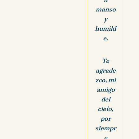
manso
y
humild
e.
Te
agrade
zco, mi
amigo
del
cielo,
por
siempr
e