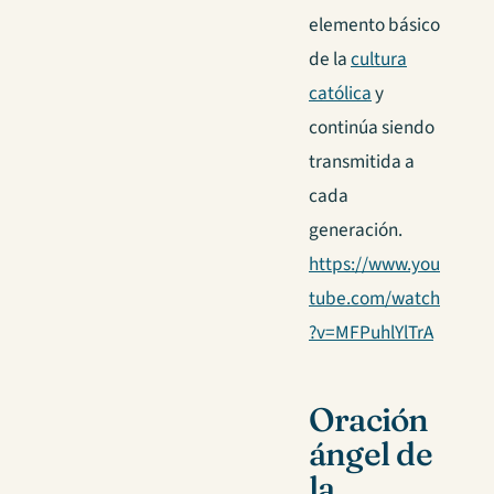
elemento básico
de la
cultura
católica
y
continúa siendo
transmitida a
cada
generación.
https://www.you
tube.com/watch
?v=MFPuhlYlTrA
Oración
ángel de
la