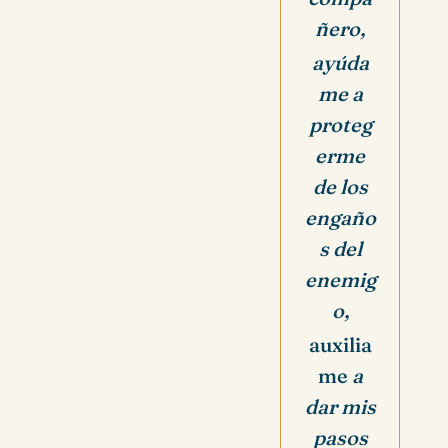
ñero,
ayúda
me a
proteg
erme
de los
engaño
s del
enemig
o,
auxilia
me
a
dar mis
pasos