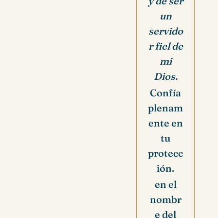
y de ser
un
servido
r fiel de
mi
Dios.
Confía
plenam
ente en
tu
protecc
ión.
en el
nombr
e del