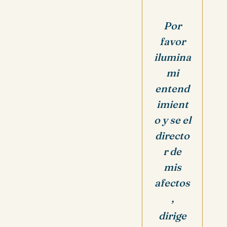
Por
favor
ilumina
mi
entend
imient
o y se el
directo
r de
mis
afectos
,
dirige