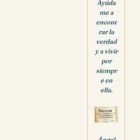
Ayúda
me a
encont
rar la
verdad
y a vivir
por
siempr
e en
ella.
Ángel