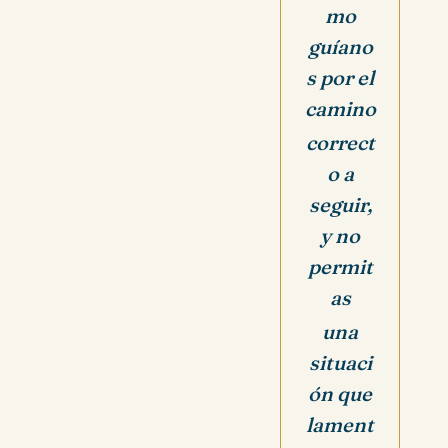
mo
guíano
s por el
camino
correct
o a
seguir,
y no
permit
as
una
situaci
ón que
lament