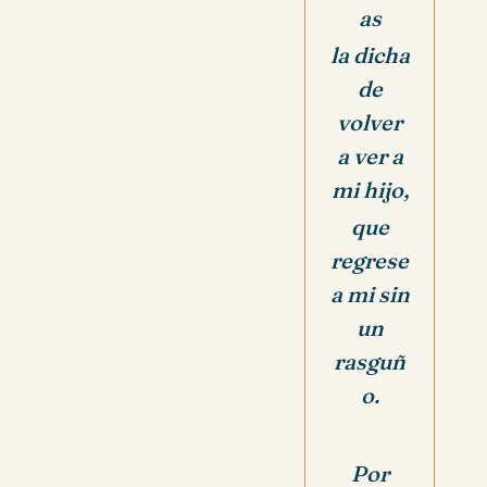
as
la dicha
de
volver
a ver a
mi hijo,
que
regrese
a mi sin
un
rasguñ
o.
Por