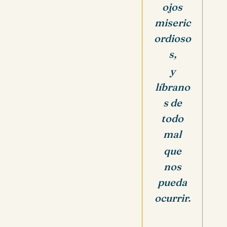
ojos
miseric
ordioso
s,
y
líbrano
s de
todo
mal
que
nos
pueda
ocurrir.