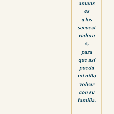
amans
es
a los
secuest
radore
s,
para
que así
pueda
mi niño
volver
con su
familia.