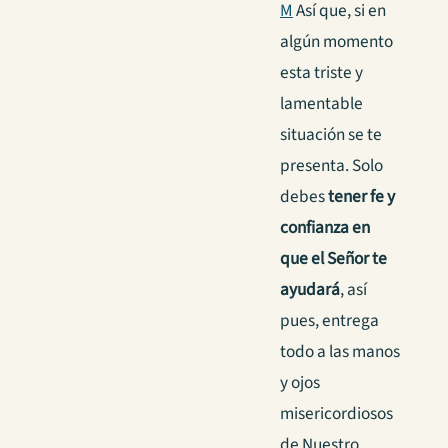
M
Así que, si en
algún momento
esta triste y
lamentable
situación se te
presenta. Solo
debes
tener fe y
confianza en
que el Señor te
ayudará
, así
pues, entrega
todo a las manos
y ojos
misericordiosos
de Nuestro