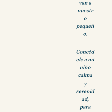
van a
nuestr
o
pequeñ
o.
Concéd
ele a mi
niño
calma
y
serenid
ad,
para