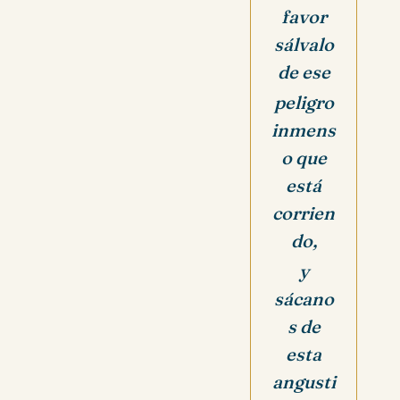
favor
sálvalo
de ese
peligro
inmens
o
que
está
corrien
do,
y
sácano
s de
esta
angusti