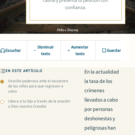
calma y presenta tu petición con
confianza.
Disminuir
Aumentar
Escuchar
Guardar
texto
texto
EN ESTE ARTÍCULO
En la actualidad
la tasa de los
Oración poderosa ante el secuestro
de los niños para que regresen a
crímenes
salvo
llevados a cabo
Libera a tu hijo a través de la oración
a Dios nuestro Creador
por personas
deshonestas y
peligrosas han