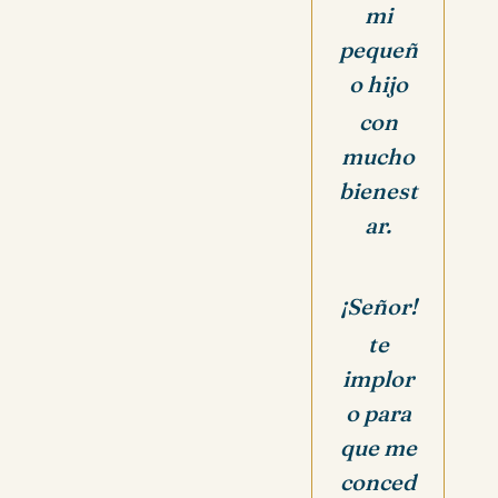
mi
pequeñ
o hijo
con
mucho
bienest
ar.
¡Señor!
te
implor
o para
que me
conced