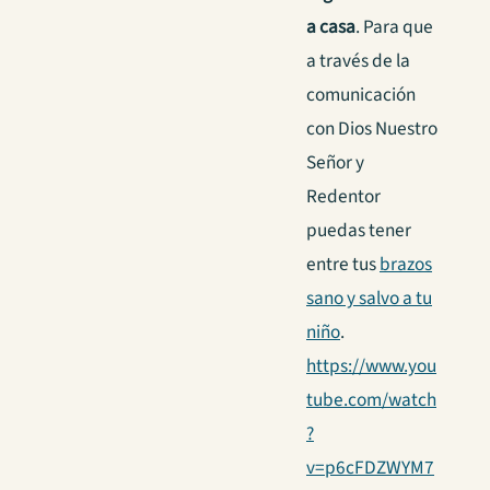
a casa
. Para que
a través de la
comunicación
con Dios Nuestro
Señor y
Redentor
puedas tener
entre tus
brazos
sano y salvo a tu
niño
.
https://www.you
tube.com/watch
?
v=p6cFDZWYM7