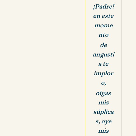
¡Padre!
en este
mome
nto
de
angusti
a te
implor
o,
oigas
mis
súplica
s,
oye
mis