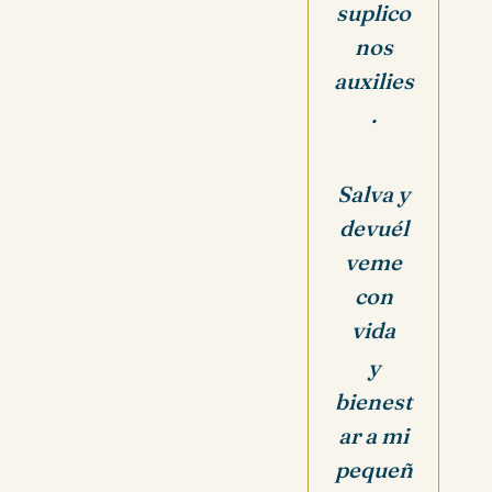
suplico
nos
auxilies
.
Salva y
devuél
veme
con
vida
y
bienest
ar
a mi
pequeñ