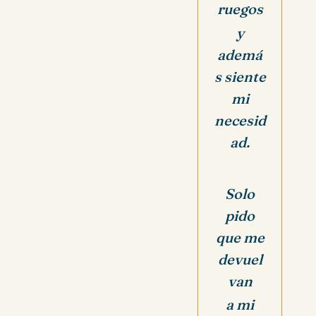
ruegos
y
ademá
s siente
mi
necesid
ad.
Solo
pido
que me
devuel
van
a mi