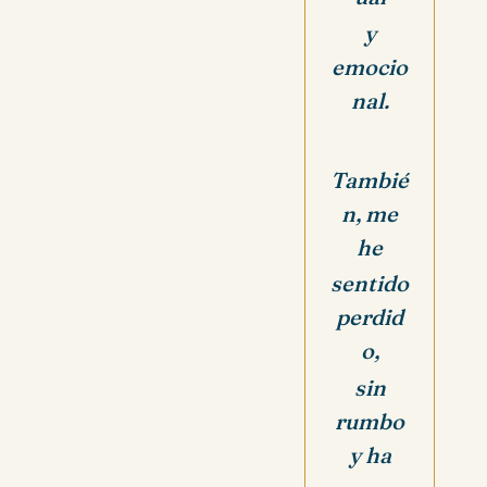
y
emocio
nal.
Tambié
n, me
he
sentido
perdid
o,
sin
rumbo
y ha