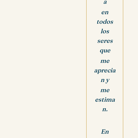
a
en
todos
los
seres
que
me
aprecia
n
y
me
estima
n.
En