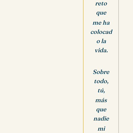
reto
que
me ha
colocad
o la
vida.
Sobre
todo,
tú,
más
que
nadie
mi