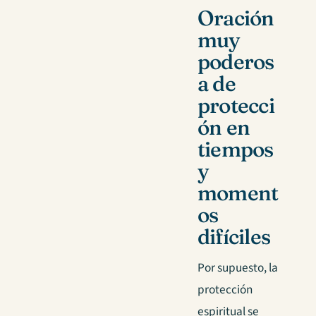
Oración
muy
poderos
a de
protecci
ón en
tiempos
y
moment
os
difíciles
Por supuesto, la
protección
espiritual se