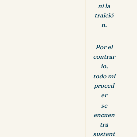
ni la
traició
n.
Por el
contrar
io,
todo mi
proced
er
se
encuen
tra
sustent