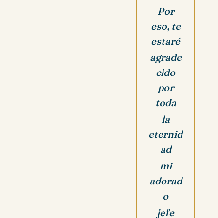
Por
eso,
te
estaré
agrade
cido
por
toda
la
eternid
ad
mi
adorad
o
jefe