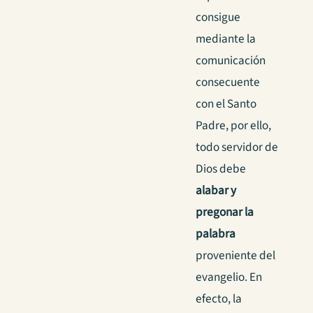
consigue
mediante la
comunicación
consecuente
con el Santo
Padre, por ello,
todo servidor de
Dios debe
alabar y
pregonar la
palabra
proveniente del
evangelio. En
efecto, la