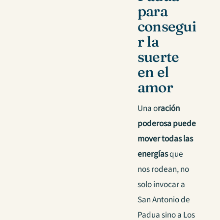
para
consegui
r la
suerte
en el
amor
Una o
ración
poderosa puede
mover todas las
energías
que
nos rodean, no
solo invocar a
San Antonio de
Padua sino a Los