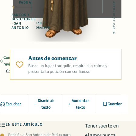
SAN ANTONIO DE PADUA
PADUA
SANTOS Y
DEVOCIONES
· SAN
FAD /
ANTONIO
ORACIÓN
Contenido
Antes de comenzar
revisado
Busca un lugar tranquilo, respira con calma y
Compartir
presenta tu petición con confianza.
Disminuir
Aumentar
Escuchar
Guardar
texto
texto
EN ESTE ARTÍCULO
Tener suerte en
el amor nunca
Petición a San Antonio de Padua para