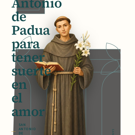
Antonio
de
Padua
para
tener
suerte
en
el
amor
SAN
ANTONIO
DE