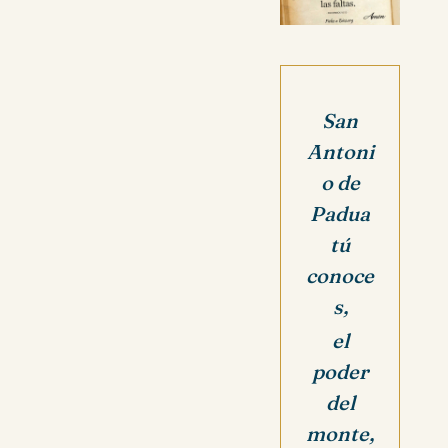
San
Antoni
o de
Padua
tú
conoce
s,
el
poder
del
monte,