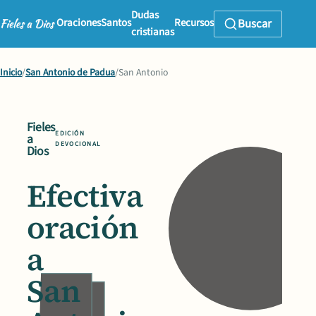
Dudas
Oraciones
Santos
Recursos
Buscar
cristianas
Inicio
/
San Antonio de Padua
/
San Antonio
Fieles
EDICIÓN
a
DEVOCIONAL
Dios
Efectiva
oración
a
San