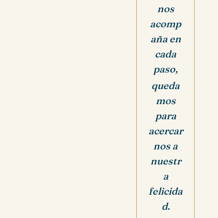
nos
acomp
aña en
cada
paso,
queda
mos
para
acercar
nos a
nuestr
a
felicida
d.