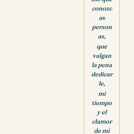
conozc
as
person
as,
que
valgan
la pena
dedicar
le,
mi
tiempo
y el
clamor
de mi