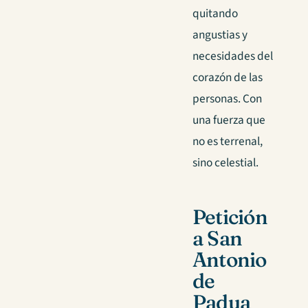
quitando
angustias y
necesidades del
corazón de las
personas. Con
una fuerza que
no es terrenal,
sino celestial.
Petición
a San
Antonio
de
Padua