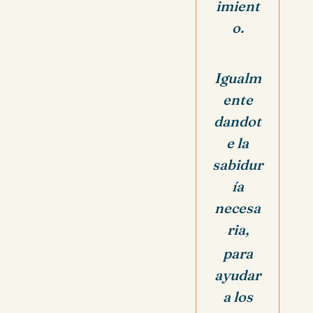
imient
o.
Igualm
ente
dandot
e la
sabidur
ía
necesa
ria,
para
ayudar
a los