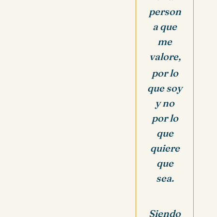
person
a que
me
valore,
por lo
que soy
y no
por lo
que
quiere
que
sea.
Siendo