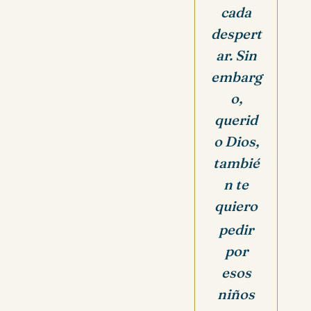
cada
despert
ar. Sin
embarg
o,
querid
o Dios,
tambié
n te
quiero
pedir
por
esos
niños