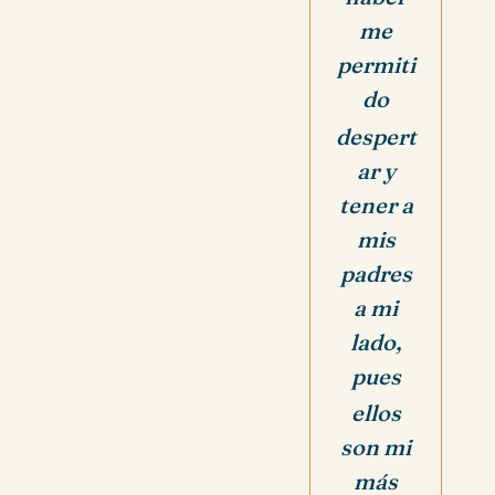
me
permiti
do
despert
ar y
tener a
mis
padres
a mi
lado,
pues
ellos
son mi
más