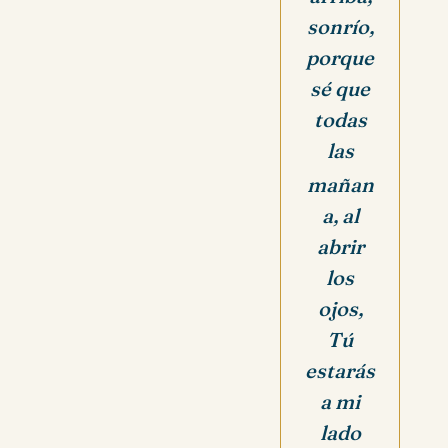
sonrío,
porque
sé que
todas
las
mañan
a, al
abrir
los
ojos,
Tú
estarás
a mi
lado