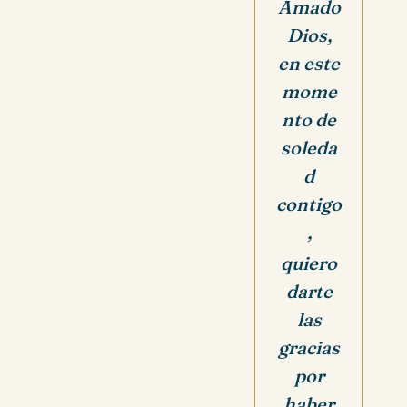
Amado
Dios,
en
este
mome
nto de
soleda
d
contigo
,
quiero
darte
las
gracias
por
haber