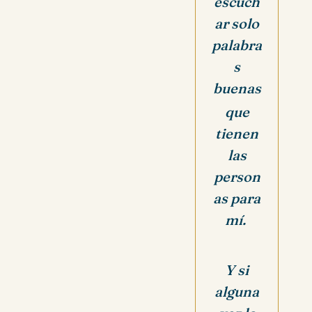
escuch
ar solo
palabra
s
buenas
que
tienen
las
person
as para
mí.
Y si
alguna