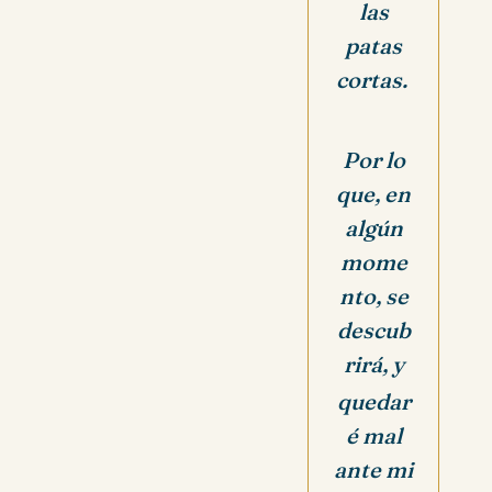
las
patas
cortas.
Por lo
que, en
algún
mome
nto, se
descub
rirá, y
quedar
é mal
ante mi