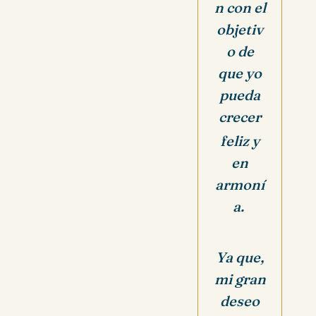
n con el
objetiv
o de
que yo
pueda
crecer
feliz y
en
armoní
a.
Ya que,
mi gran
deseo