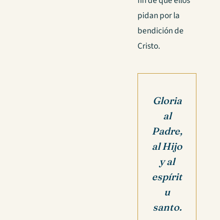
fin de que ellos
pidan por la
bendición de
Cristo.
Gloria
al
Padre,
al Hijo
y al
espírit
u
santo.