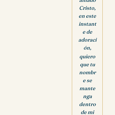
Cristo,
en este
instant
e de
adoraci
ón,
quiero
que tu
nombr
e se
mante
nga
dentro
de mi