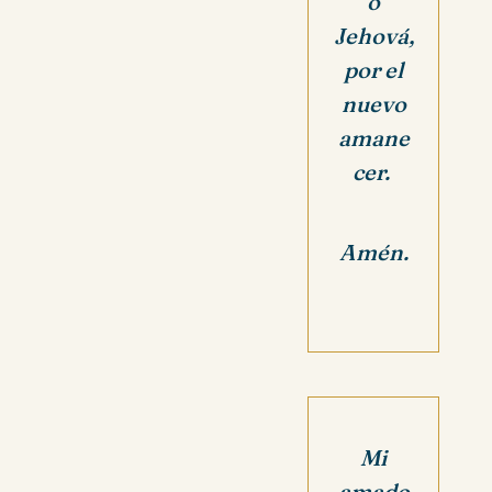
o
Jehová,
por el
nuevo
amane
cer.
Amén.
Mi
amado