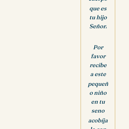
que es
tu hijo
Señor.
Por
favor
recibe
a este
pequeñ
o niño
en tu
seno
acobíja