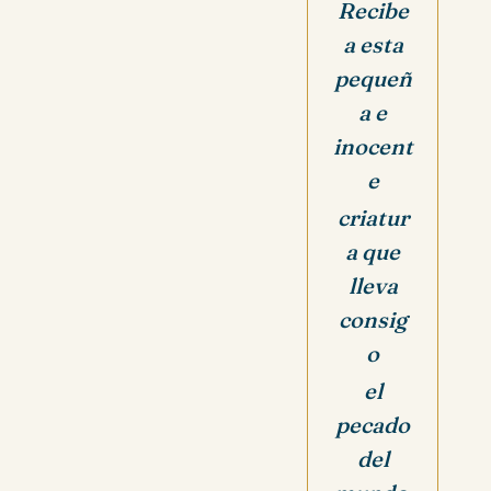
Recibe
a esta
pequeñ
a e
inocent
e
criatur
a
que
lleva
consig
o
el
pecado
del