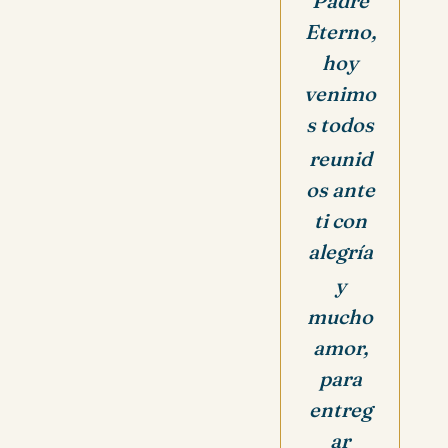
Padre
Eterno,
hoy
venimo
s todos
reunid
os ante
ti con
alegría
y
mucho
amor,
para
entreg
ar