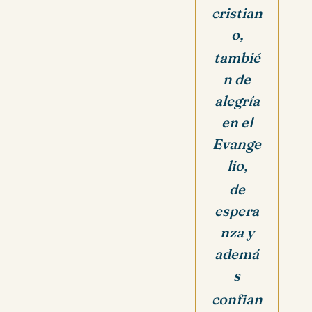
cristian
o,
tambié
n de
alegría
en el
Evange
lio,
de
espera
nza y
ademá
s
confian