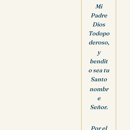
Mi
Padre
Dios
Todopo
deroso,
y
bendit
o sea tu
Santo
nombr
e
Señor.
Por el