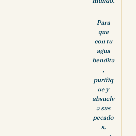
mundo.
Para
que
con tu
agua
bendita
,
purifiq
ue y
absuelv
a sus
pecado
s,