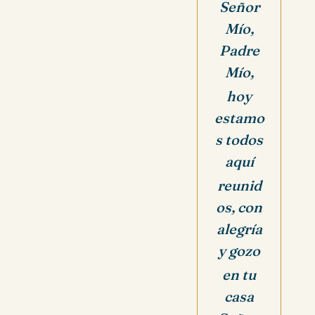
Señor
Mío,
Padre
Mío,
hoy
estamo
s todos
aquí
reunid
os,
con
alegría
y gozo
en tu
casa