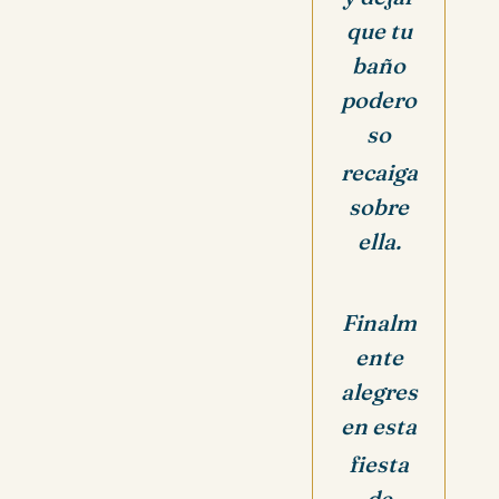
que tu
baño
podero
so
recaiga
sobre
ella.
Finalm
ente
alegres
en esta
fiesta
de