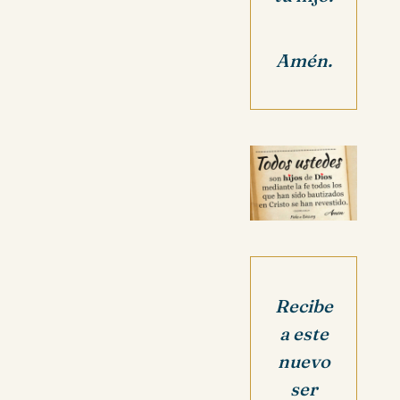
Amén.
Recibe
a este
nuevo
ser