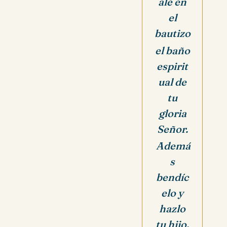
ale en
el
bautizo
el baño
espirit
ual de
tu
gloria
Señor.
Ademá
s
bendíc
elo y
hazlo
tu hijo.