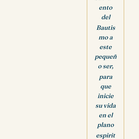
ento
del
Bautis
mo a
este
pequeñ
o ser,
para
que
inicie
su vida
en el
plano
espirit