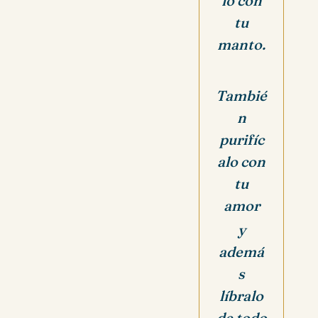
lo con
tu
manto.
Tambié
n
purifíc
alo con
tu
amor
y
ademá
s
líbralo
de todo