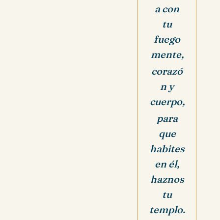
a con
tu
fuego
mente,
corazó
n y
cuerpo,
para
que
habites
en él,
haznos
tu
templo.