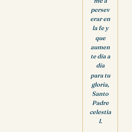
me a
persev
erar en
la fe y
que
aumen
te día a
día
para tu
gloria,
Santo
Padre
celestia
l.