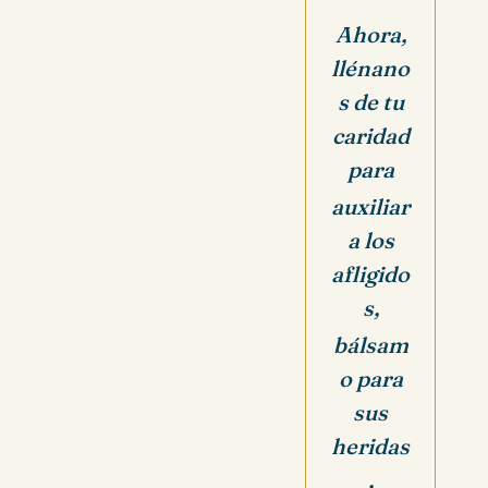
Ahora,
llénano
s de tu
caridad
para
auxiliar
a los
afligido
s,
bálsam
o para
sus
heridas
,