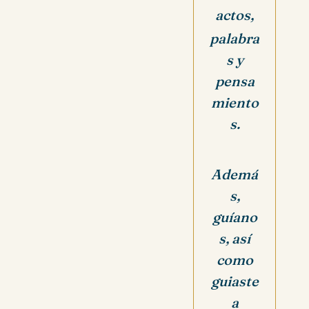
actos,
palabra
s y
pensa
miento
s.
Ademá
s,
guíano
s, así
como
guiaste
a