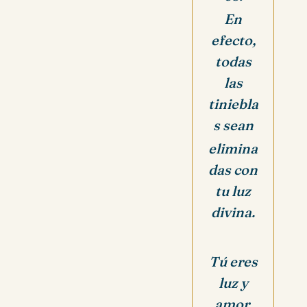
En
efecto,
todas
las
tiniebla
s sean
elimina
das con
tu luz
divina.
Tú eres
luz y
amor,