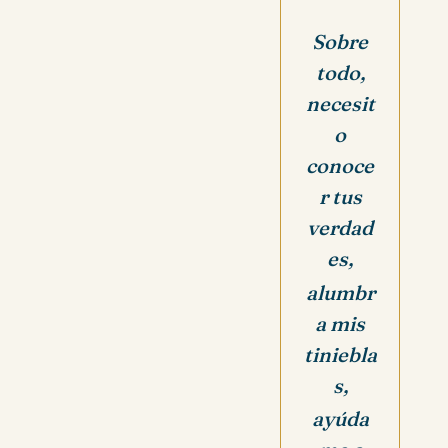
Sobre
todo,
necesit
o
conoce
r tus
verdad
es,
alumbr
a mis
tiniebla
s,
ayúda