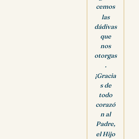
cemos
las
dádivas
que
nos
otorgas
.
¡Gracia
s de
todo
corazó
n al
Padre,
el Hijo