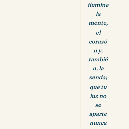
ilumine
la
mente,
el
corazó
n y,
tambié
n, la
senda;
que tu
luz no
se
aparte
nunca