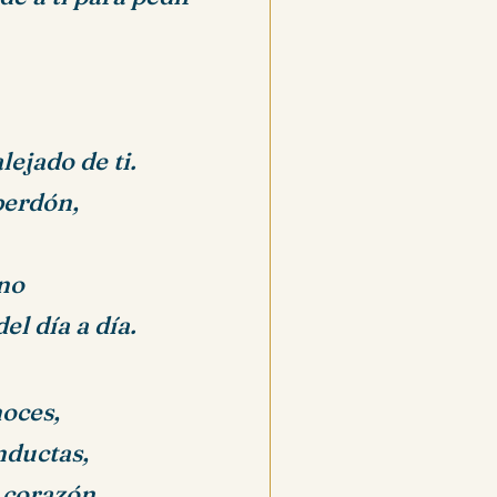
ejado de ti.
perdón,
no
l día a día.
noces,
nductas,
 corazón.