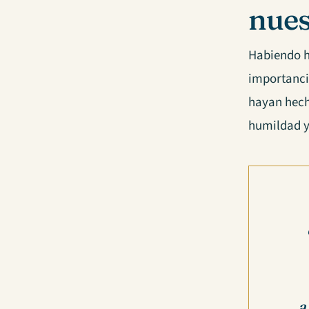
nues
Habiendo h
importanci
hayan hec
humildad y 
a