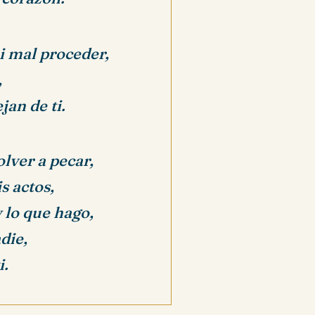
 mal proceder,
,
an de ti.
lver a pecar,
s actos,
 lo que hago,
die,
i.