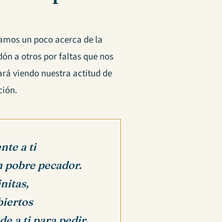
tamos un poco acerca de la
ón a otros por faltas que nos
rá viendo nuestra actitud de
ción.
te a ti
n pobre pecador.
nitas,
biertos
e a ti para pedir