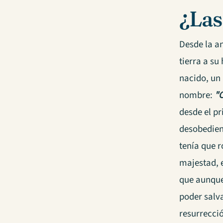
¿Las
Desde la a
tierra a su
nacido, un 
nombre:
"C
desde el p
desobedien
tenía que r
majestad, e
que aunque 
poder salv
resurrecci