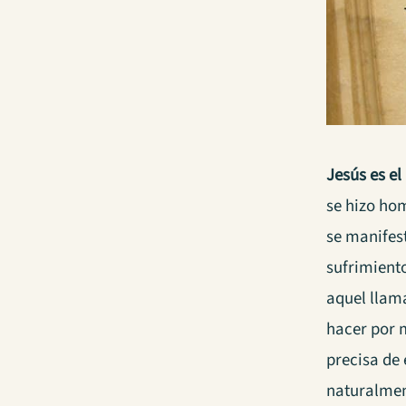
Jesús es el
se hizo ho
se manifes
sufrimient
aquel llam
hacer por m
precisa de
naturalmen