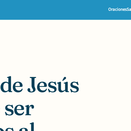
Oraciones
Sa
 de Jesús
 ser
s al