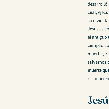
desarrolló 
cual, ejec
su divinida
Jesús es c
el antiguo
cumplió co
muerte y r
salvarnos 
muerte que
reconociend
Jesú